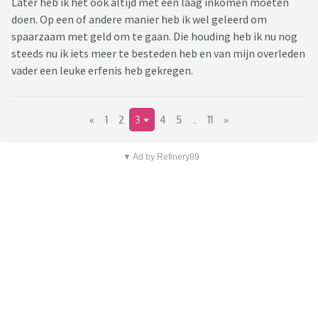
Later heb ik het ook altijd met een laag inkomen moeten
doen. Op een of andere manier heb ik wel geleerd om
spaarzaam met geld om te gaan. Die houding heb ik nu nog
steeds nu ik iets meer te besteden heb en van mijn overleden
vader een leuke erfenis heb gekregen.
«
1
2
3
4
5
..
11
»
▼ Ad by Refinery89