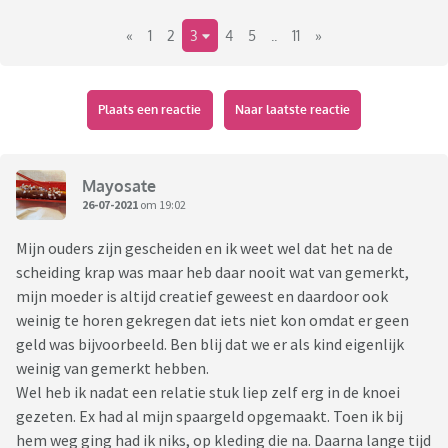
«
1
2
3
4
5
..
11
»
Plaats een reactie
Naar laatste reactie
Mayosate
26-07-2021
om 19:02
Mijn ouders zijn gescheiden en ik weet wel dat het na de
scheiding krap was maar heb daar nooit wat van gemerkt,
mijn moeder is altijd creatief geweest en daardoor ook
weinig te horen gekregen dat iets niet kon omdat er geen
geld was bijvoorbeeld. Ben blij dat we er als kind eigenlijk
weinig van gemerkt hebben.
Wel heb ik nadat een relatie stuk liep zelf erg in de knoei
gezeten. Ex had al mijn spaargeld opgemaakt. Toen ik bij
hem weg ging had ik niks, op kleding die na. Daarna lange tijd