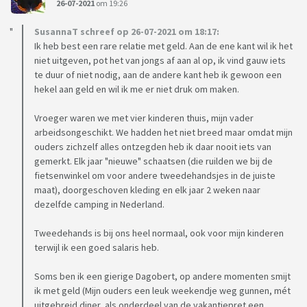
26-07-2021
om 19:26
SusannaT schreef op 26-07-2021 om 18:17:
Ik heb best een rare relatie met geld. Aan de ene kant wil ik het
niet uitgeven, pot het van jongs af aan al op, ik vind gauw iets
te duur of niet nodig, aan de andere kant heb ik gewoon een
hekel aan geld en wil ik me er niet druk om maken.
Vroeger waren we met vier kinderen thuis, mijn vader
arbeidsongeschikt. We hadden het niet breed maar omdat mijn
ouders zichzelf alles ontzegden heb ik daar nooit iets van
gemerkt. Elk jaar "nieuwe" schaatsen (die ruilden we bij de
fietsenwinkel om voor andere tweedehandsjes in de juiste
maat), doorgeschoven kleding en elk jaar 2 weken naar
dezelfde camping in Nederland.
Tweedehands is bij ons heel normaal, ook voor mijn kinderen
terwijl ik een goed salaris heb.
Soms ben ik een gierige Dagobert, op andere momenten smijt
ik met geld (Mijn ouders een leuk weekendje weg gunnen, mét
uitgebreid diner, als onderdeel van de vakantiepret een