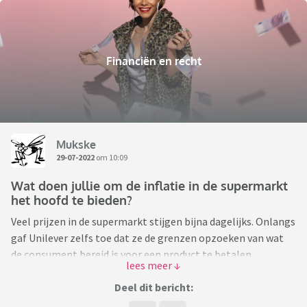
Financiën en recht
Mukske
29-07-2022
om 10:09
Wat doen jullie om de inflatie in de supermarkt
het hoofd te bieden?
Veel prijzen in de supermarkt stijgen bijna dagelijks. Onlangs
gaf Unilever zelfs toe dat ze de grenzen opzoeken van wat
de consument bereid is voor een product te betalen.
Voedselconcerns maken flinke winsten dus met gestegen
grondstof- en en productiekosten heeft dit niets meer te
Deel dit bericht:
maken. Ze streven dus naar winstmaximalisatie die de