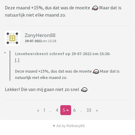
Deze maand +15%, dus dat was de moeite
Maar dat is
natuurlijk niet elke maand zo.
ZanyHeron88
29-07-2022
om 15:28
Lieveheersbeest schreef op 29-07-2022 om 15:26:
[..]
Deze maand +15%, dus dat was de moeite
Maar dat is
natuurlijk niet elke maand zo.
Lekker! Die van mij gaan niet zo snel
«
1
..
4
5
6
..
33
»
▼ Ad by Refinery89