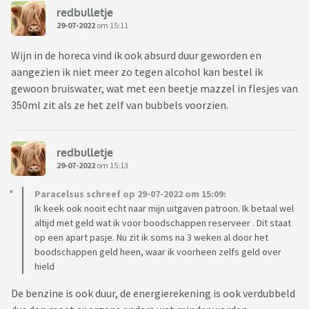
redbulletje
Bepaalde zaken koop ik alleen nog (groot) in de aanbieding
29-07-2022
om 15:11
en ik kook vaker eenpansgerechten waar we meerdere keren
van kunnen eten.
Wijn in de horeca vind ik ook absurd duur geworden en
aangezien ik niet meer zo tegen alcohol kan bestel ik
Ik houd hierdoor regelmatig zo’n 25-30 euro over van mijn
gewoon bruiswater, wat met een beetje mazzel in flesjes van
wekelijkse boodschappenbudget.
350ml zit als ze het zelf van bubbels voorzien.
Hoe gaan jullie om met de gestegen voedselprijzen? Betaal
je zondermeer de hogere prijs of ga je voor een alternatief.
redbulletje
29-07-2022
om 15:13
Wat zijn jullie tips om met de hogere prijzen om te gaan?
Paracelsus schreef op 29-07-2022 om 15:09:
Ik keek ook nooit echt naar mijn uitgaven patroon. Ik betaal wel
altijd met geld wat ik voor boodschappen reserveer . Dit staat
op een apart pasje. Nu zit ik soms na 3 weken al door het
boodschappen geld heen, waar ik voorheen zelfs geld over
hield
De benzine is ook duur, de energierekening is ook verdubbeld