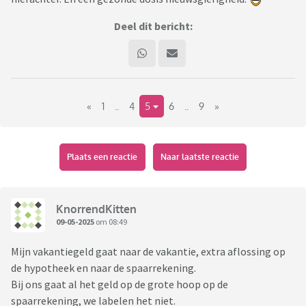
Deel dit bericht:
«
1
..
4
5
6
..
9
»
Plaats een reactie
Naar laatste reactie
KnorrendKitten
09-05-2025
om 08:49
Mijn vakantiegeld gaat naar de vakantie, extra aflossing op
de hypotheek en naar de spaarrekening.
Bij ons gaat al het geld op de grote hoop op de
spaarrekening, we labelen het niet.