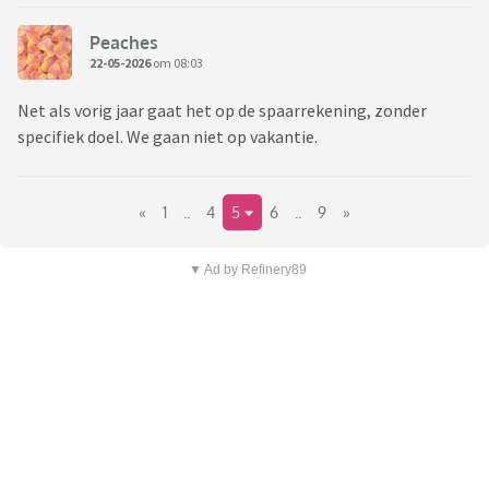
Peaches
22-05-2026
om 08:03
Net als vorig jaar gaat het op de spaarrekening, zonder
specifiek doel. We gaan niet op vakantie.
«
1
..
4
5
6
..
9
»
▼ Ad by Refinery89