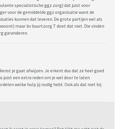
ulante specialistische ggz zorg) dat juist voor
stiger voor de gemiddelde ggz organisatie want de
nisaties kunnen dat leveren. De grote partijen wel als
e woont) maar bv buurtzorg T doet dat niet. Die vinden
org garanderen.
dienst je gaat afwijzen. Je erkent dus dat ze heel goed
 juist een extra reden om je wel door te laten
rdelen welke hulp jij nodig hebt. Ook als dat niet bij
oet ik eerst in crisis komen? Dat lijkt me echt niet de