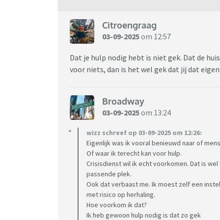
Inmiddels heb ik ook de klachtenfunctionari
desbetreffende therapeut is nu op vakantie).
Citroengraag
03-09-2025
om 12:57
Mijn vraag is; is dit een gebruikelijke gang 
wachttijd gewoon weg te sturen?
Dat je hulp nodig hebt is niet gek. Dat de huis
Heeft iemand hier ervaring mee? En zo ja hoe 
voor niets, dan is het wel gek dat jij dat eige
termijn wel passend is?
Weet iemand hoe vaak dit gebeurt?
Broadway
Ik vind deze gang van zaken zeer onethisch. 
03-09-2025
om 13:24
sowieso een chaos is.
wizz schreef op 03-09-2025 om 12:26:
Eigenlijk was ik vooral benieuwd naar of me
Mijn zorgverzekeraar kan er ook niks mee, wan
Of waar ik terecht kan voor hulp.
Crisisdienst wil ik echt voorkomen. Dat is wel
passende plek.
Ook dat verbaast me. Ik moest zelf een instel
met risico op herhaling.
Hoe voorkom ik dat?
Ik heb gewoon hulp nodig is dat zo gek