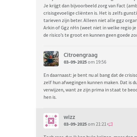
Je krijgt dan bijvoorbeeld zorg van Fact (amb
crisisgevoelige cliënten is. Het is zelfs gun
tarieven zijn beter. Alleen niet alle ggz orga
Arkin of Ggz nHn (weet niet in welke regio j
de risico’s te groot en kunnen geen goede z
Citroengraag
03-09-2025
om 19:56
En daarnaast: je bent nu al bang dat de crisis
zelf hun afwegingen kunnen maken. Dat is dus
verwijzen, want ze zijn prima in staat te beoo
hen is.
wizz
03-09-2025
om 21:21
Toch raar, dus ik kan hulp krijgen, maar dan m