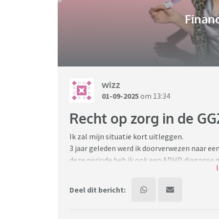
Financ
wizz
01-09-2025
om 13:34
Recht op zorg in de GG
Ik zal mijn situatie kort uitleggen.
3 jaar geleden werd ik doorverwezen naar ee
deze periode heb ik ook een ADHD diagnose 
Omdat de groepstherapie niet helpend was, e
doorverwezen naar een andere ggz aanbieder. 
Deel dit bericht:
ook een diagnose waarvoor er helemaal geen 
heb gevraagd dat te corrigeren. Dat is niet e
herkent zich niet in deze diagnose”, maar ik 