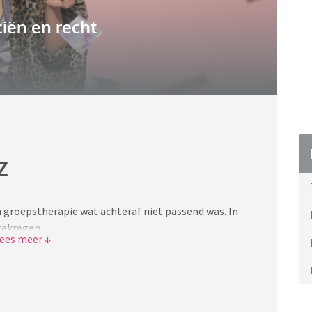
iën en recht
Z
n groepstherapie wat achteraf niet passend was. In
gekregen.
n de zorgverlener mij niet kon helpen ben ik
Dit moest ik zelf uitkiezen. Op de verwijzing stond
diagnostiek is geweest, wat ik erg vervelend vond en
cht gedaan, wel een mail in de trant van “patiënt
denk dat dit contraproductief is geweest.