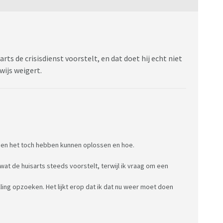
s gemaild en die gaat er achteraan (maar de
van zaken bij GGZ instellingen om patiënten na een lange
arts de crisisdienst voorstelt, en dat doet hij echt niet
ging dat bij jou, boden ze iets aan wat op korte
nwijs weigert.
Maarja ik heb inmiddels wel de indruk dat de GGZ
nsen het toch hebben kunnen oplossen en hoe.
t daar gaan ze niet over. Daar heb ik dus niets aan.
 wat de huisarts steeds voorstelt, terwijl ik vraag om een
ling opzoeken. Het lijkt erop dat ik dat nu weer moet doen