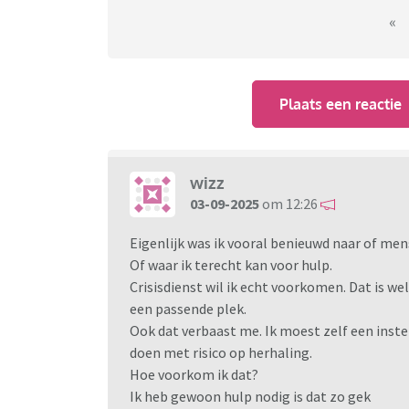
«
Omdat op de website van de nieuwe aanbieder
mijn hulpvraag, ging ik ervan uit dat ik daar
en toen moest ik 9 maanden wachten.
Plaats een reactie
Toen ik eindelijk aan de beurt kwam kreeg ik
passend is en dat ze een doorverwijzing kond
voor getest ben. Verder eigenlijk geen onde
wizz
03-09-2025
om 12:26
Meer konden ze niet doen.
Bij de voorgestelde instelling behandelen ze 
Eigenlijk was ik vooral benieuwd naar of m
daar een jaar.
Of waar ik terecht kan voor hulp.
Ik was in eerste instantie heel verbaasd dat 
Crisisdienst wil ik echt voorkomen. Dat is wel
zijn. Ze moeten je helpen binnen 14 weken n
een passende plek.
Ik heb toen om opheldering gevraagd en kree
Ook dat verbaast me. Ik moest zelf een inste
met de administratie in de cc toen kreeg ik 
doen met risico op herhaling.
met de doorverwijzende partij, zonder dat ik d
Hoe voorkom ik dat?
Ik heb gewoon hulp nodig is dat zo gek