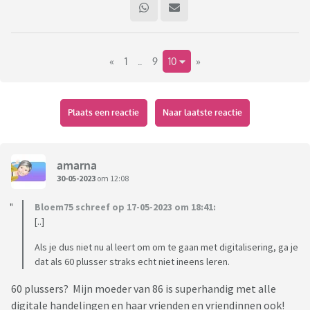
«
1
..
9
10
»
Plaats een reactie
Naar laatste reactie
Pin-only .
amarna
In steeds meer zaken kan alleen nog met pin worden
30-05-2023
om 12:08
betaald.
Maar daardoor dreigen 1 op de 7 Nederlanders uitgesloten te
Bloem75 schreef op 17-05-2023 om 18:41:
worden.
[..]
Zij willen liever contant betalen .
Als je dus niet nu al leert om om te gaan met digitalisering, ga je
dat als 60 plusser straks echt niet ineens leren.
Belangrijkste redenen voor mensen om met contant geld te
willen betalen zijn:
60 plussers? Mijn moeder van 86 is superhandig met alle
digitale handelingen en haar vrienden en vriendinnen ook!