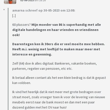
01-06-2023
om 16:16
amarna schreef op 30-05-2023 om 12:08:
[..]
60 plussers?
Mijn moeder van 86 is superhandig met alle
digitale handelingen en haar vrienden en vriendinnen
ook!
Daarentegen ken ik 30ers die er veel moeite mee hebben.
Heeft m.i. weinig met leeftijd te maken maar meer met
interesse en gewenning.
Zelf (64) doe ik alles digitaal. Bankieren, vakantie boeken,
parkeren, regelen van pensioen, etc etc.
Ik betaal alleen contant als het een klein bedrag is dat ik gepast
kan voldoen.
Ik vind het heerlijk dat ik niet meer met grote bedragen over
straat moet, zoals vroeger toen ik voor de levering van nieuwe
meubels eerst naar de bank moest en dan met een paar
duizend gulden met het OV naar huis!