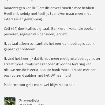
Daarentegen ken ik 30ers die er veel moeite mee hebben.
Met pinnen is de controle van de overheid te groot
Heeft m.i. weinig met leeftijd te maken maar meer met
(42%)
interesse en gewenning.
Uit principe (27%)
Het is betrouwbaarder (27%)
Zelf (64) doe ik alles digitaal. Bankieren, vakantie boeken,
parkeren, regelen van pensioen, etc etc.
Hebben jullie nog contant geld op zak ?
Mag het afgeschaft worden ?
Ik betaal alleen contant als het een klein bedrag is dat ik
gepast kan voldoen.
https://www.hartvannederland.nl/nieuws/economie/uitsluiti
ng-dreigt-door-opmars-pin-only
Ik vind het heerlijk dat ik niet meer met grote bedragen over
straat moet, zoals vroeger toen ik voor de levering van
nieuwe meubels eerst naar de bank moest en dan met een
paar duizend gulden met het OV naar huis!
Maar contant geld moet wel blijven bestaan.
Zusterclivia