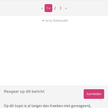
«
1
2
3
»
▼ Ad by Refinery89
Reageer op dit bericht
Aanmelden
Op dit topic is al langer dan 4 weken niet gereageerd,