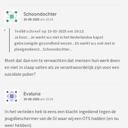
Schoondochter
15-03-2025
om 10:24
Ted68 schreef op 15-03-2025 om 10:12:
Ja hoor....Je werkt w.s niet in het Nederlandse kapot
gebezuinigde gezondheid wezen....En werkt w.s ook niet in
ploegendienst....Schoondochter....
Moet dat dan om te verwachten dat mensen hun werk doen
en niet in slaap vallen als ze verantwoordelijk zijn voor een
suïcidale puber?
Evaluna
15-03-2025
om 10:26
In het verleden heb ik eens een klacht ingediend tegen de
jeugdbeschermer van de GI waar wij een OTS hadden (en nu
weer hebben).