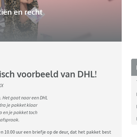
iën en recht
ypisch voorbeeld van DHL!
XX
n. Het gaat naar een DHL
odra je pakket klaar
op en je pakket toch
afspraak.
 10.00 uur een briefje op de deur, dat het pakket best