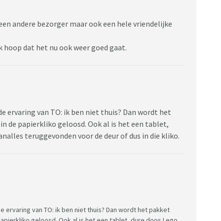
dje een andere bezorger maar ook een hele vriendelijke
k hoop dat het nu ook weer goed gaat.
de ervaring van TO: ik ben niet thuis? Dan wordt het
n de papierkliko geloosd. Ook al is het een tablet,
analles teruggevonden voor de deur of dus in die kliko.
de ervaring van TO: ik ben niet thuis? Dan wordt het pakket
pierkliko geloosd. Ook al is het een tablet, dure doos Lego