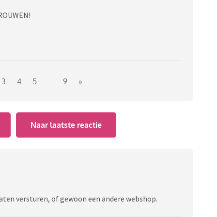
RTROUWEN!
3
4
5
..
9
»
Naar laatste reactie
t laten versturen, of gewoon een andere webshop.