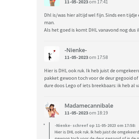
11-05-2023
om 17:41
Dhl is/was hier altijd wel fijn. Sinds een tij
man.
Als het goed is komt DHL vanavond nog dus i
-Nienke-
11-05-2023
om 17:58
Hier is DHL ook ruk. Ik heb juist de omgekeer
pakket gewoon toch voor de deur gegooid of i
dure doos Lego of iets breekbaars: ik heb al v
Madamecannibale
11-05-2023
om 18:19
-Nienke- schreef op 11-05-2023 om 17:58:
Hier is DHL ook ruk. Ik heb juist de omgekeer
gewoon toch voor de deur gegooid of in de pa