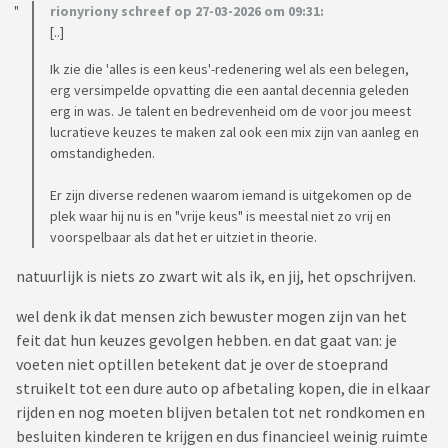
rionyriony schreef op 27-03-2026 om 09:31:
[..]
Ik zie die 'alles is een keus'-redenering wel als een belegen,
erg versimpelde opvatting die een aantal decennia geleden
erg in was. Je talent en bedrevenheid om de voor jou meest
lucratieve keuzes te maken zal ook een mix zijn van aanleg en
omstandigheden.
Er zijn diverse redenen waarom iemand is uitgekomen op de
plek waar hij nu is en "vrije keus" is meestal niet zo vrij en
voorspelbaar als dat het er uitziet in theorie.
natuurlijk is niets zo zwart wit als ik, en jij, het opschrijven.
wel denk ik dat mensen zich bewuster mogen zijn van het
feit dat hun keuzes gevolgen hebben. en dat gaat van: je
voeten niet optillen betekent dat je over de stoeprand
struikelt tot een dure auto op afbetaling kopen, die in elkaar
rijden en nog moeten blijven betalen tot net rondkomen en
besluiten kinderen te krijgen en dus financieel weinig ruimte