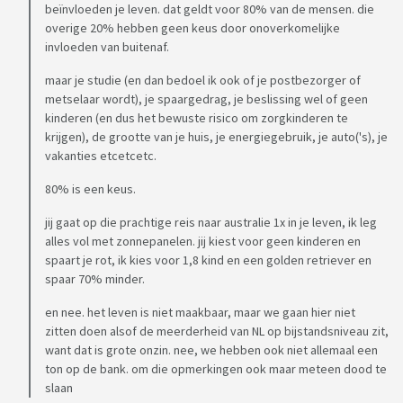
beïnvloeden je leven. dat geldt voor 80% van de mensen. die
overige 20% hebben geen keus door onoverkomelijke
invloeden van buitenaf.
maar je studie (en dan bedoel ik ook of je postbezorger of
metselaar wordt), je spaargedrag, je beslissing wel of geen
kinderen (en dus het bewuste risico om zorgkinderen te
krijgen), de grootte van je huis, je energiegebruik, je auto('s), je
vakanties etcetcetc.
80% is een keus.
jij gaat op die prachtige reis naar australie 1x in je leven, ik leg
alles vol met zonnepanelen. jij kiest voor geen kinderen en
spaart je rot, ik kies voor 1,8 kind en een golden retriever en
spaar 70% minder.
en nee. het leven is niet maakbaar, maar we gaan hier niet
zitten doen alsof de meerderheid van NL op bijstandsniveau zit,
want dat is grote onzin. nee, we hebben ook niet allemaal een
ton op de bank. om die opmerkingen ook maar meteen dood te
slaan