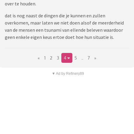
over te houden.
dat is nog naast de dingen die je kunnen en zullen
overkomen, maar laten we niet doen alsof de meerderheid
van de mensen een tsunami van ellende beleven waardoor
geen enkele eigen keus ertoe doet hoe hun situatie is.
«
1
2
3
4
5
..
7
»
▼ Ad by Refinery89