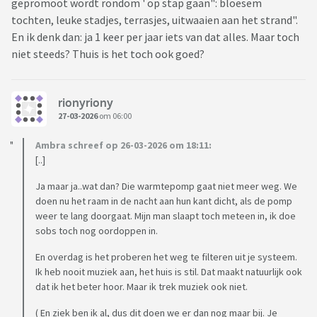
gepromoot wordt rondom ' op stap gaan": bloesem
tochten, leuke stadjes, terrasjes, uitwaaien aan het strand".
En ik denk dan: ja 1 keer per jaar iets van dat alles. Maar toch
niet steeds? Thuis is het toch ook goed?
rionyriony
27-03-2026
om 06:00
Ambra schreef op 26-03-2026 om 18:11:
[..]
Ja maar ja..wat dan? Die warmtepomp gaat niet meer weg. We
doen nu het raam in de nacht aan hun kant dicht, als de pomp
weer te lang doorgaat. Mijn man slaapt toch meteen in, ik doe
sobs toch nog oordoppen in.
En overdag is het proberen het weg te filteren uit je systeem.
Ik heb nooit muziek aan, het huis is stil. Dat maakt natuurlijk ook
dat ik het beter hoor. Maar ik trek muziek ook niet.
( En ziek ben ik al, dus dit doen we er dan nog maar bij. Je