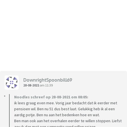
DownrightSpoonbill69
28-08-2021
om 11:39
Noodles schreef op 28-08-2021 om 08:05:
ik lees graag even mee. Vorig jaar bedacht dat ik eerder met
pensioen wil. Ben nu 51 dus best laat. Gelukkig heb ik al een
aardig potje. Ben nu aan het bedenken hoe en wat.
Ben man ook aan het overhalen eerder te willen stoppen. Liefst
zou ik dan met een campertje rond willen reizen.