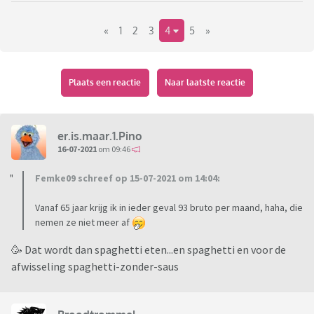
omdat ik nog 25 jaar "heb" (waarin ook nog vanalles kan
gebeuren) vind ik het nog te vroeg voor
«
1
2
3
4
5
»
specialistisch/definitief advies en probeer ik gewoon zelf
een algemene koers uit te zetten.
Plaats een reactie
Naar laatste reactie
Zijn er mensen die kennis, tips of ervaringen met me willen
delen over eerder met pensioen kunnen? Daar kan ik allicht
van leren en mijn voordeel mee doen.
Alvast bedankt!
er.is.maar.1.Pino
16-07-2021
om 09:46
groet, Pino
Femke09 schreef op 15-07-2021 om 14:04:
Vanaf 65 jaar krijg ik in ieder geval 93 bruto per maand, haha, die
nemen ze niet meer af
🥳 Dat wordt dan spaghetti eten...en spaghetti en voor de
afwisseling spaghetti-zonder-saus