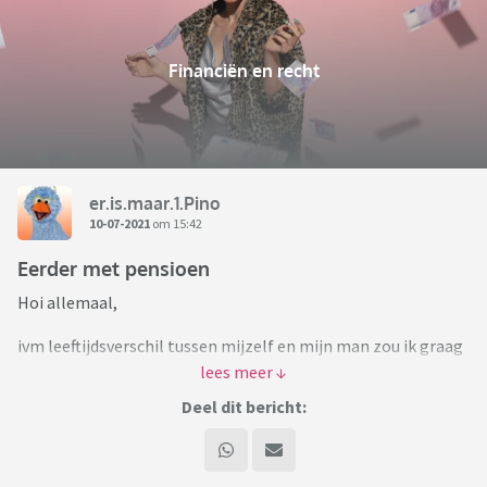
Financiën en recht
er.is.maar.1.Pino
10-07-2021
om 15:42
Eerder met pensioen
Hoi allemaal,
ivm leeftijdsverschil tussen mijzelf en mijn man zou ik graag
eerder willen stoppen met werken. Ik heb al wat gerekend op
basis van aannames (hypotheek, studiekosten kinderen en
Deel dit bericht:
verwacht leefbudget) en zo een spaardoel bepaald dat ik in
ong. 25 jaar bij elkaar wil hebben.
Ik begrijp natuurlijk dat er financieel adviseurs zijn etc. maar