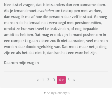
Nee ik stel vragen, dat is iets anders dan een aanname doen.
Als je iemand moet
overhalen
om te stoppen met werken,
dan vraag ik me af hoe die persoon daar zelf in staat. Genoeg
mensen die helemaal niet vervroegd met pensioen
willen,
omdat ze hun werk veel te leuk vinden, of nog bepaalde
ambities hebben. Dat mag er ook zijn. Iemand pushen om in
een camper te gaan zitten zou ik niet aanraden, veel mensen
worden daar doodongelukkig van. Dat moet maar net je ding
zijn en als het dat niet is, dan kan het een ware hel zijn.
Daarom mijn vragen.
«
1
2
3
4
5
»
▼ Ad by Refinery89