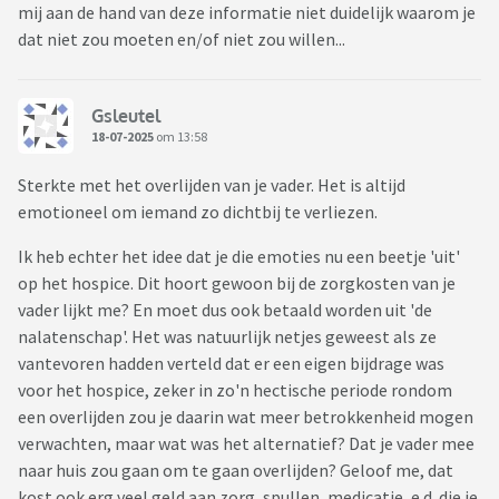
mij aan de hand van deze informatie niet duidelijk waarom je
dat niet zou moeten en/of niet zou willen...
Gsleutel
18-07-2025
om 13:58
Sterkte met het overlijden van je vader. Het is altijd
emotioneel om iemand zo dichtbij te verliezen.
Ik heb echter het idee dat je die emoties nu een beetje 'uit'
op het hospice. Dit hoort gewoon bij de zorgkosten van je
vader lijkt me? En moet dus ook betaald worden uit 'de
nalatenschap'. Het was natuurlijk netjes geweest als ze
vantevoren hadden verteld dat er een eigen bijdrage was
voor het hospice, zeker in zo'n hectische periode rondom
een overlijden zou je daarin wat meer betrokkenheid mogen
verwachten, maar wat was het alternatief? Dat je vader mee
naar huis zou gaan om te gaan overlijden? Geloof me, dat
kost ook erg veel geld aan zorg, spullen, medicatie, e.d. die je