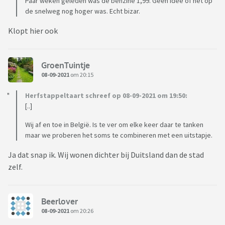
Paar weken geleden was de benzine 1,99. Geen idee of het op
de snelweg nog hoger was. Echt bizar.
Klopt hier ook
GroenTuintje
08-09-2021
om 20:15
Herfstappeltaart schreef op 08-09-2021 om 19:50:
[..]
Wij af en toe in België. Is te ver om elke keer daar te tanken
maar we proberen het soms te combineren met een uitstapje.
Ja dat snap ik. Wij wonen dichter bij Duitsland dan de stad
zelf.
Beerlover
08-09-2021
om 20:26