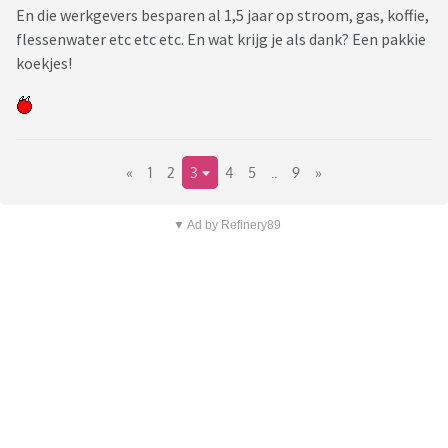
En die werkgevers besparen al 1,5 jaar op stroom, gas, koffie,
flessenwater etc etc etc. En wat krijg je als dank? Een pakkie
koekjes!
«
1
2
3
4
5
..
9
»
▼ Ad by Refinery89