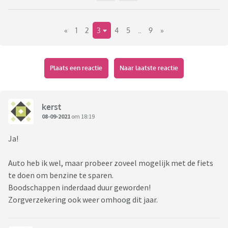
«
1
2
3
4
5
..
9
»
Plaats een reactie
Naar laatste reactie
kerst
08-09-2021
om 18:19
Ja!
Auto heb ik wel, maar probeer zoveel mogelijk met de fiets
te doen om benzine te sparen.
Boodschappen inderdaad duur geworden!
Zorgverzekering ook weer omhoog dit jaar.