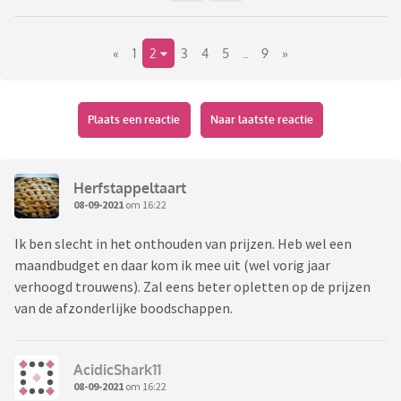
«
1
2
3
4
5
..
9
»
Plaats een reactie
Naar laatste reactie
Herfstappeltaart
08-09-2021
om 16:22
Ik ben slecht in het onthouden van prijzen. Heb wel een
maandbudget en daar kom ik mee uit (wel vorig jaar
verhoogd trouwens). Zal eens beter opletten op de prijzen
van de afzonderlijke boodschappen.
AcidicShark11
08-09-2021
om 16:22