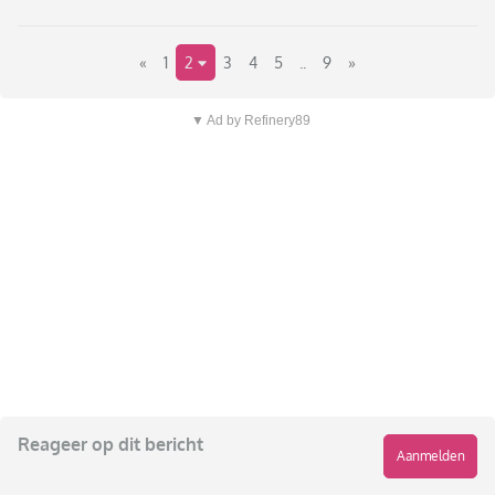
«
1
2
3
4
5
..
9
»
▼ Ad by Refinery89
Reageer op dit bericht
Aanmelden