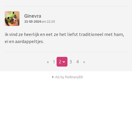
Ginevra
22-03-2024
om 22:20
ik vind ze heerlijk en eet ze het liefst traditioneel met ham,
ei en aardappeltjes.
«
1
2
3
4
»
▼ Ad by Refinery89