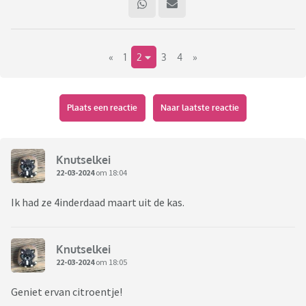
«
1
2
3
4
»
Plaats een reactie
Naar laatste reactie
Knutselkei
22-03-2024
om 18:04
Ik had ze 4inderdaad maart uit de kas.
Knutselkei
22-03-2024
om 18:05
Geniet ervan citroentje!