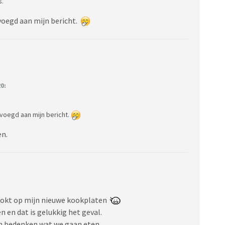
s.
voegd aan mijn bericht.
0:
voegd aan mijn bericht.
en.
kookt op mijn nieuwe kookplaten
 en dat is gelukkig het geval.
n bedenken wat we gaan eten.