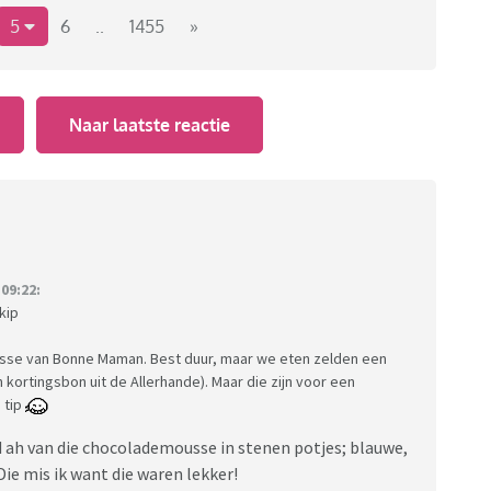
5
6
..
1455
»
Naar laatste reactie
09:22:
kip
usse van Bonne Maman. Best duur, maar we eten zelden een
 kortingsbon uit de Allerhande). Maar die zijn voor een
 tip
ad ah van die chocolademousse in stenen potjes; blauwe,
ie mis ik want die waren lekker!