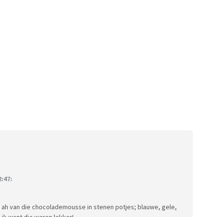
:47:
ad ah van die chocolademousse in stenen potjes; blauwe, gele,
 ik want die waren lekker!