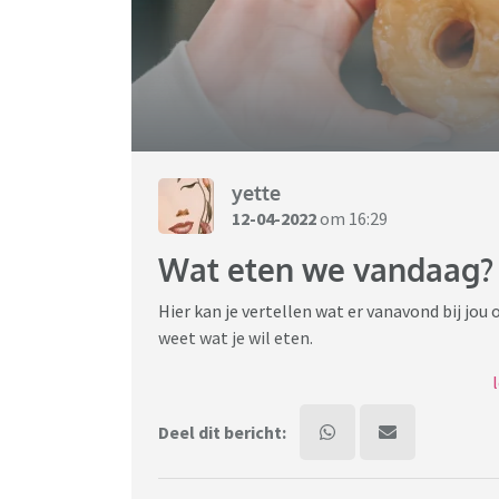
yette
12-04-2022
om 16:29
Wat eten we vandaag? 
Hier kan je vertellen wat er vanavond bij jou
weet wat je wil eten.
Na deel 1 door Dolfje (waarvoor dank!!!) is he
Deel dit bericht: