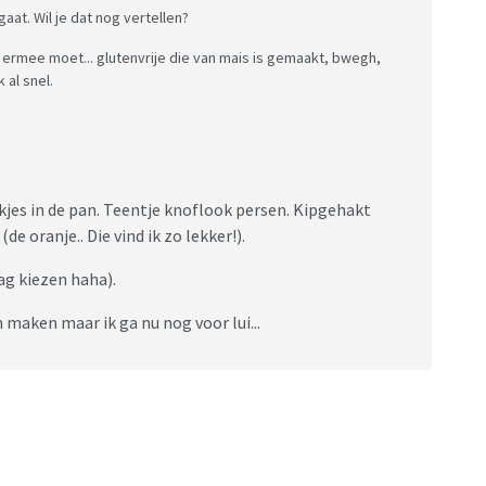
at. Wil je dat nog vertellen?
ik ermee moet... glutenvrije die van mais is gemaakt, bwegh,
 al snel.
ukjes in de pan. Teentje knoflook persen. Kipgehakt
(de oranje.. Die vind ik zo lekker!).
ag kiezen haha).
 maken maar ik ga nu nog voor lui...