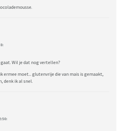
 chocolademousse.
8:
aat. Wil je dat nog vertellen?
 ik ermee moet... glutenvrije die van mais is gemaakt,
, denk ik al snel.
:50: