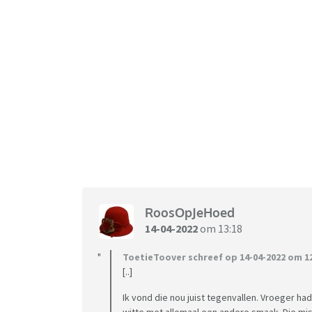
RoosOpJeHoed
14-04-2022
om 13:18
ToetieToover schreef op 14-04-2022 om 12
[..]
Ik vond die nou juist tegenvallen. Vroeger h
witte met allemaal een andere smaak. Die mis