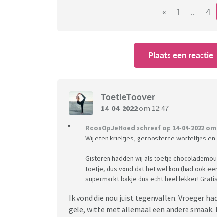
«
1
..
4
Plaats een reactie
ToetieToover
14-04-2022
om 12:47
RoosOpJeHoed schreef op 14-04-2022 om 
Wij eten krieltjes, geroosterde worteltjes en 
Gisteren hadden wij als toetje chocolademo
toetje, dus vond dat het wel kon (had ook een
supermarkt bakje dus echt heel lekker! Gratis
Ik vond die nou juist tegenvallen. Vroeger h
gele, witte met allemaal een andere smaak. D