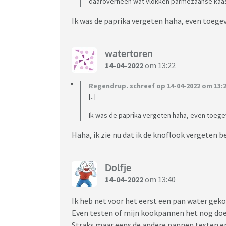
daaroverheen wat vlokken parmezaanse kaa
Ik was de paprika vergeten haha, even toege
watertoren
14-04-2022
om 13:22
Regendrup. schreef op 14-04-2022 om 13:2
[..]
Ik was de paprika vergeten haha, even toege
Haha, ik zie nu dat ik de knoflook vergeten b
Dolfje
14-04-2022
om 13:40
Ik heb net voor het eerst een pan water ge
Even testen of mijn kookpannen het nog doen
Straks maar eens de andere pannen testen e