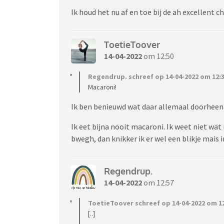
Ik houd het nu af en toe bij de ah excellent
ToetieToover
14-04-2022
om 12:50
Regendrup. schreef op 14-04-2022 om 12:3
Macaroni!
Ik ben benieuwd wat daar allemaal doorheen g
Ik eet bijna nooit macaroni. Ik weet niet wat
bwegh, dan knikker ik er wel een blikje mais in
Regendrup.
14-04-2022
om 12:57
ToetieToover schreef op 14-04-2022 om 12
[..]