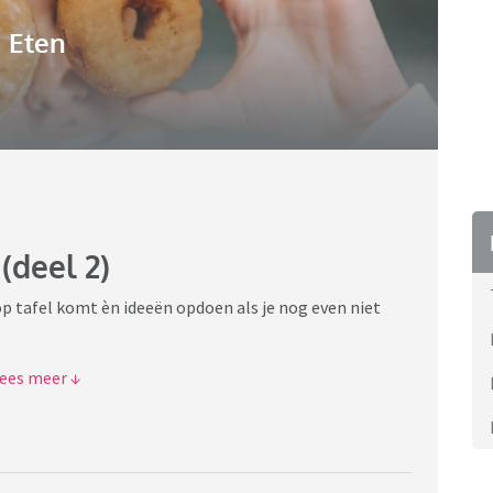
Eten
(deel 2)
 op tafel komt èn ideeën opdoen als je nog even niet
t tijd voor de 2e gang ... smakelijke voortzetting!