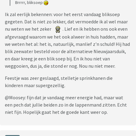
Brrrrr, bliksoep
Ik zal eerlijk bekennen: voor het eerst vandaag bliksoep
gegeten. Dat is niet zo lekker, dat vermoedde ik al wel maar
nu weten we het zeker
. Lief en ik hebben ons ook even
afgevraagd waarom we het ook alweer in huis hadden, maar
we weten het al: het is, natuurlijk, manlief z'n schuld! Hij had
blik zeewater besteld voor de alternatieve Nieuwjaarsduik,
en daar kreeg je een blik soep bij. En ik hou niet van
weggooien, dus ja, die stond er nog. Nou nu niet meer.
Feestje was zeer geslaagd, stelletje sprinkhanen die
kinderen maar supergezellig.
@Moosey: fijn dat je vandaag meer energie had, maar wat
een pech dat jullie beiden zo in de lappenmand zitten. Echt
niet fijn. Hopelijk gaat het de goede kant weer op.