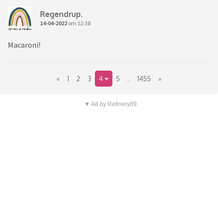
Regendrup.
14-04-2022
om 12:38
Macaroni!
«
1
2
3
4
5
..
1455
»
▼ Ad by Refinery89