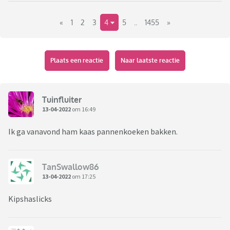
«
1
2
3
4
5
..
1455
»
Plaats een reactie
Naar laatste reactie
Tuinfluiter
13-04-2022
om 16:49
Ik ga vanavond ham kaas pannenkoeken bakken.
TanSwallow86
13-04-2022
om 17:25
Kipshaslicks