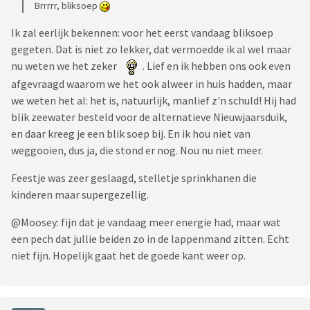
Brrrrr, bliksoep
Ik zal eerlijk bekennen: voor het eerst vandaag bliksoep
gegeten. Dat is niet zo lekker, dat vermoedde ik al wel maar
nu weten we het zeker
. Lief en ik hebben ons ook even
afgevraagd waarom we het ook alweer in huis hadden, maar
we weten het al: het is, natuurlijk, manlief z'n schuld! Hij had
blik zeewater besteld voor de alternatieve Nieuwjaarsduik,
en daar kreeg je een blik soep bij. En ik hou niet van
weggooien, dus ja, die stond er nog. Nou nu niet meer.
Feestje was zeer geslaagd, stelletje sprinkhanen die
kinderen maar supergezellig.
@Moosey: fijn dat je vandaag meer energie had, maar wat
een pech dat jullie beiden zo in de lappenmand zitten. Echt
niet fijn. Hopelijk gaat het de goede kant weer op.