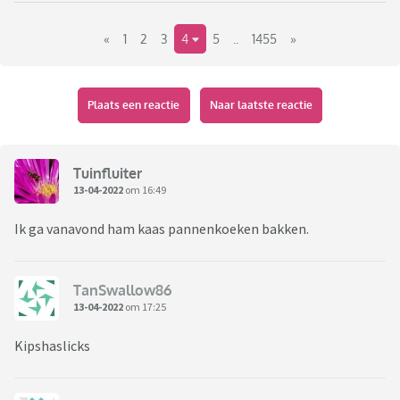
«
1
2
3
4
5
..
1455
»
Plaats een reactie
Naar laatste reactie
Tuinfluiter
13-04-2022
om 16:49
Ik ga vanavond ham kaas pannenkoeken bakken.
TanSwallow86
13-04-2022
om 17:25
Kipshaslicks