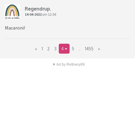
Regendrup.
14-04-2022
om 12:38
Macaroni!
«
1
2
3
4
5
..
1455
»
▼ Ad by Refinery89