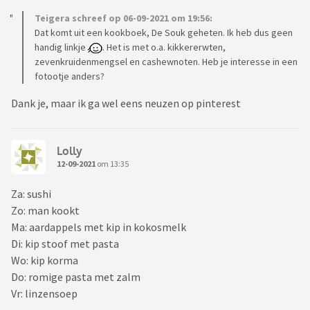
Teigera schreef op 06-09-2021 om 19:56:
Dat komt uit een kookboek, De Souk geheten. Ik heb dus geen
handig linkje
. Het is met o.a. kikkererwten,
zevenkruidenmengsel en cashewnoten. Heb je interesse in een
fotootje anders?
Dank je, maar ik ga wel eens neuzen op pinterest
Lolly
12-09-2021
om 13:35
Za: sushi
Zo: man kookt
Ma: aardappels met kip in kokosmelk
Di: kip stoof met pasta
Wo: kip korma
Do: romige pasta met zalm
Vr: linzensoep