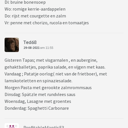
Di: bruine bonensoep
Wo: romige kerrie-aardappelen
Do: rijst met courgette en zalm
Vr: penne met chorizo, rucola en tomaatjes
Ted68
29-08-2021
om 11:55
Gisteren Tapas; met visgarnalen , en aubergine,
gehaktballetjes, paprika salade, en vijgen met kaas.
Vandaag ; Patatje oorlog( niet van de frietboer), met
lamskoteletten en spinaziesalade.
Morgen Pasta met gerookte zalmrommsaus
Dinsdag: Spätzle met rundvlees saus
Woensdag, Lasagne met groentes
Donderdag: Spaghetti Carbonare
ProfitableMantis53