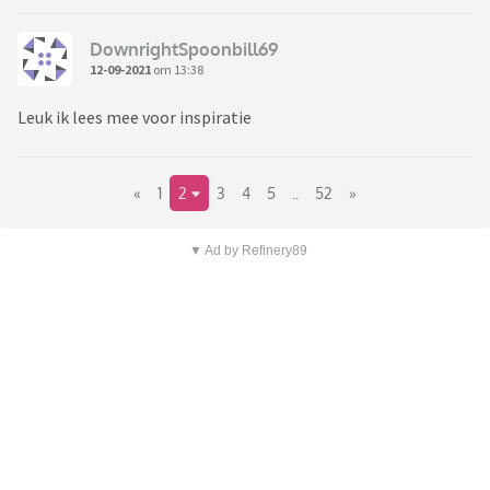
DownrightSpoonbill69
12-09-2021
om 13:38
Leuk ik lees mee voor inspiratie
«
1
2
3
4
5
..
52
»
▼ Ad by Refinery89