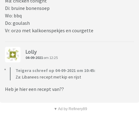
Ma: chicken tonight
Di: bruine bonensoep
Wo: bbq
Do: goulash
Vr: orzo met kalkoenspekjes en courgette
Lolly
04-09-2021
om 12:25
Teigera schreef op 04-09-2021 om 10:45:
Za: Libanees recept met kip en rijst
Heb je hier een recept van??
▼ Ad by Refinery89