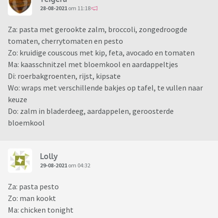
28-08-2021
om 11:18
Za: pasta met gerookte zalm, broccoli, zongedroogde
tomaten, cherrytomaten en pesto
Zo: kruidige couscous met kip, feta, avocado en tomaten
Ma: kaasschnitzel met bloemkool en aardappeltjes
Di: roerbakgroenten, rijst, kipsate
Wo: wraps met verschillende bakjes op tafel, te vullen naar
keuze
Do: zalm in bladerdeeg, aardappelen, geroosterde
bloemkool
Lolly
29-08-2021
om 04:32
Za: pasta pesto
Zo: man kookt
Ma: chicken tonight