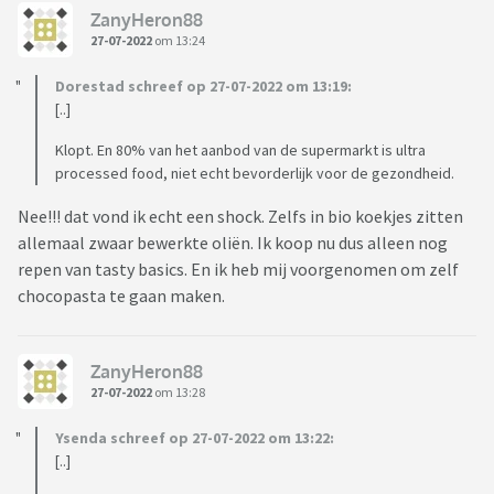
ZanyHeron88
27-07-2022
om 13:24
Dorestad schreef op 27-07-2022 om 13:19:
[..]
Klopt. En 80% van het aanbod van de supermarkt is ultra
processed food, niet echt bevorderlijk voor de gezondheid.
Nee!!! dat vond ik echt een shock. Zelfs in bio koekjes zitten
allemaal zwaar bewerkte oliën. Ik koop nu dus alleen nog
repen van tasty basics. En ik heb mij voorgenomen om zelf
chocopasta te gaan maken.
ZanyHeron88
27-07-2022
om 13:28
Ysenda schreef op 27-07-2022 om 13:22:
[..]