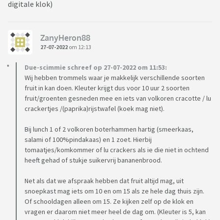
digitale klok)
ZanyHeron88
27-07-2022
om 12:13
Due-scimmie schreef op 27-07-2022 om 11:53:
Wij hebben trommels waar je makkelijk verschillende soorten
fruit in kan doen. Kleuter krijgt dus voor 10 uur 2 soorten
fruit/groenten gesneden mee en iets van volkoren cracotte / lu
crackertjes /(paprika)rijstwafel (koek mag niet).
Bij lunch 1 of 2 volkoren boterhammen hartig (smeerkaas,
salami of 100%pindakaas) en 1 zoet. Hierbij
tomaatjes/komkommer of lu crackers als ie die niet in ochtend
heeft gehad of stukje suikervrij bananenbrood.
Net als dat we afspraak hebben dat fruit altijd mag, uit
snoepkast mag iets om 10 en om 15 als ze hele dag thuis zijn.
Of schooldagen alleen om 15. Ze kijken zelf op de klok en
vragen er daarom niet meer heel de dag om. (Kleuter is 5, kan