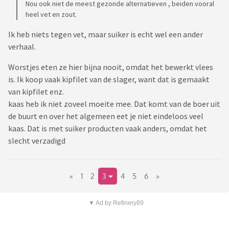
Nou ook niet de meest gezonde alternatieven , beiden vooral
heel vet en zout.
Ik heb niets tegen vet, maar suiker is echt wel een ander
verhaal.
Worstjes eten ze hier bijna nooit, omdat het bewerkt vlees
is. Ik koop vaak kipfilet van de slager, want dat is gemaakt
van kipfilet enz.
kaas heb ik niet zoveel moeite mee. Dat komt van de boer uit
de buurt en over het algemeen eet je niet eindeloos veel
kaas. Dat is met suiker producten vaak anders, omdat het
slecht verzadigd
«
1
2
3
4
5
6
»
▼ Ad by Refinery89