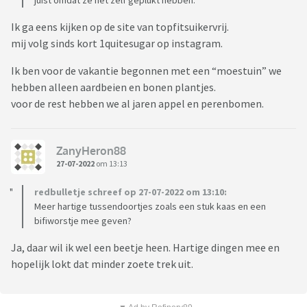
juist omdat ze het zelf geplukt hebben.
Ik ga eens kijken op de site van topfitsuikervrij.
mij volg sinds kort 1quitesugar op instagram.
Ik ben voor de vakantie begonnen met een “moestuin” we
hebben alleen aardbeien en bonen plantjes.
voor de rest hebben we al jaren appel en perenbomen.
ZanyHeron88
27-07-2022
om 13:13
redbulletje schreef op 27-07-2022 om 13:10:
Meer hartige tussendoortjes zoals een stuk kaas en een
bifiworstje mee geven?
Ja, daar wil ik wel een beetje heen. Hartige dingen mee en
hopelijk lokt dat minder zoete trek uit.