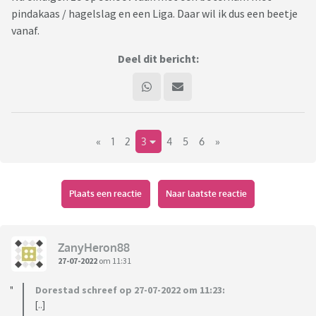
pindakaas / hagelslag en een Liga. Daar wil ik dus een beetje
vanaf.
Deel dit bericht:
«
1
2
3
4
5
6
»
Plaats een reactie
Naar laatste reactie
ZanyHeron88
27-07-2022
om 11:31
Dorestad schreef op 27-07-2022 om 11:23:
[..]