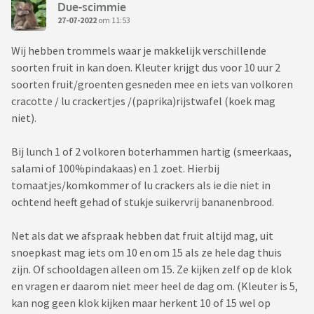
Due-scimmie
27-07-2022
om 11:53
Wij hebben trommels waar je makkelijk verschillende
soorten fruit in kan doen. Kleuter krijgt dus voor 10 uur 2
soorten fruit/groenten gesneden mee en iets van volkoren
cracotte / lu crackertjes /(paprika)rijstwafel (koek mag
niet).
Bij lunch 1 of 2 volkoren boterhammen hartig (smeerkaas,
salami of 100%pindakaas) en 1 zoet. Hierbij
tomaatjes/komkommer of lu crackers als ie die niet in
ochtend heeft gehad of stukje suikervrij bananenbrood.
Net als dat we afspraak hebben dat fruit altijd mag, uit
snoepkast mag iets om 10 en om 15 als ze hele dag thuis
zijn. Of schooldagen alleen om 15. Ze kijken zelf op de klok
en vragen er daarom niet meer heel de dag om. (Kleuter is 5,
kan nog geen klok kijken maar herkent 10 of 15 wel op