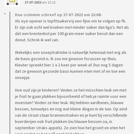
27-07-2022
om 13:12
Due-scimmie schreef op 27-07-2022 om 13:08:
Als eye-opener is topfitsuikervrij een fijne om te volgen op fb.
Er zijn ook echt wel koeken met minder suiker dan liga's. Net als
dat een krentenbol per 100 gram meer suiker bevat dan een
donut. Schrok ik wel van.
Wekelijks een snoeptraktatie is natuurlijk helemaal niet erg als
de basis gezond is. Ik zou me gewoon focussen op thuis.
Kleuter spreekt hier 1 a 2 keer per week af. Dus nog 5 dagen
dat ze gewoon gezonde basis kunnen eten met af en toe een
snoepje.
Hoe oud zijn je kinderen? Vinden ze het misschien leuk om met
je fruit te gaan plukken bijvoorbeeld of heb je ruimte voor een
moestuin? Vinden ze hier leuk. Wij hebben aardbeien, blauwe
bessen, tomaatjes en nog wat kleine dingen in de tuin. Op eind
van de straat staan bramenstruiken en je kunt bij verschillende
boerderijen ook fruit plukken (nu blauwe bessen oa, in
september straks appels). Ze zien hoe het groeit en eten het