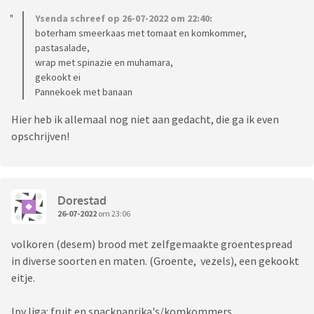
Ysenda schreef op 26-07-2022 om 22:40:
boterham smeerkaas met tomaat en komkommer,
pastasalade,
wrap met spinazie en muhamara,
gekookt ei
Pannekoek met banaan
Hier heb ik allemaal nog niet aan gedacht, die ga ik even
opschrijven!
Dorestad
26-07-2022
om 23:06
volkoren (desem) brood met zelfgemaakte groentespread
in diverse soorten en maten. (Groente, vezels), een gekookt
eitje.
Ipv liga: fruit en snackpaprika's/komkommers.