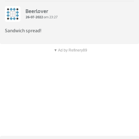
Beerlover
26-07-2022
om 23:27
Sandwich spread!
▼ Ad by Refinery89