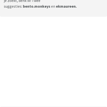
je zoekt, denk ik! Twee
suggesties:
bento.monkeys
en
ekmaureen.