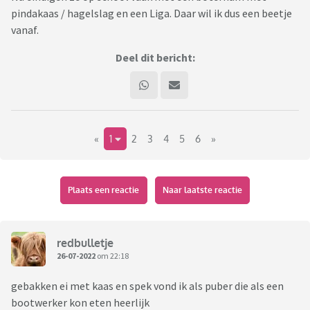
pindakaas / hagelslag en een Liga. Daar wil ik dus een beetje
vanaf.
Deel dit bericht:
«
1
2
3
4
5
6
»
Plaats een reactie
Naar laatste reactie
redbulletje
26-07-2022
om 22:18
gebakken ei met kaas en spek vond ik als puber die als een
bootwerker kon eten heerlijk