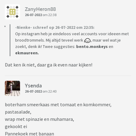
ZanyHeron88
26-07-2022
om 22:38
-Nienke- schreef op 26-07-2022 om 22:35:
Op instagram heb je eindeloos veel accounts voor ideeen met
broodtrommels. Mij altijd teveel werk
, maar wel wat je
zoekt, denk ik! Twee suggesties:
bento.monkeys
en
ekmaureen.
Dat ken ik niet, daar ga ik even naar kijken!
Ysenda
26-07-2022
om 22:40
boterham smeerkaas met tomaat en komkommer,
pastasalade,
wrap met spinazie en muhamara,
gekookt ei
Pannekoek met banaan