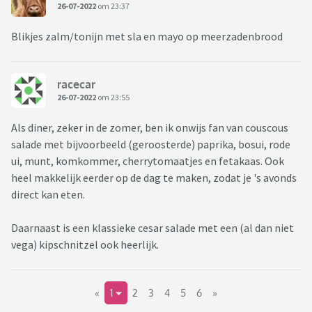
26-07-2022
om 23:37
Blikjes zalm/tonijn met sla en mayo op meerzadenbrood
racecar
26-07-2022
om 23:55
Als diner, zeker in de zomer, ben ik onwijs fan van couscous
salade met bijvoorbeeld (geroosterde) paprika, bosui, rode
ui, munt, komkommer, cherrytomaatjes en fetakaas. Ook
heel makkelijk eerder op de dag te maken, zodat je 's avonds
direct kan eten.
Daarnaast is een klassieke cesar salade met een (al dan niet
vega) kipschnitzel ook heerlijk.
«
1
2
3
4
5
6
»