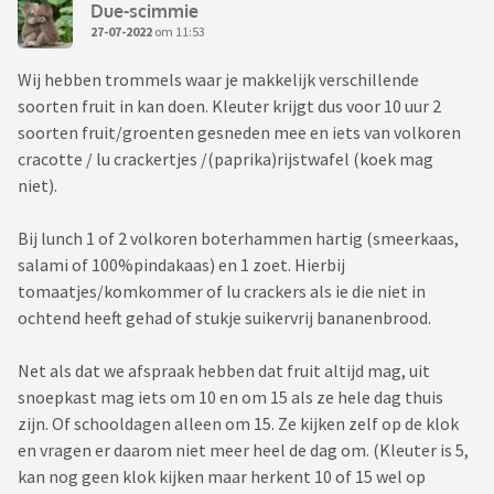
Due-scimmie
27-07-2022
om 11:53
Wij hebben trommels waar je makkelijk verschillende
soorten fruit in kan doen. Kleuter krijgt dus voor 10 uur 2
soorten fruit/groenten gesneden mee en iets van volkoren
cracotte / lu crackertjes /(paprika)rijstwafel (koek mag
niet).
Bij lunch 1 of 2 volkoren boterhammen hartig (smeerkaas,
salami of 100%pindakaas) en 1 zoet. Hierbij
tomaatjes/komkommer of lu crackers als ie die niet in
ochtend heeft gehad of stukje suikervrij bananenbrood.
Net als dat we afspraak hebben dat fruit altijd mag, uit
snoepkast mag iets om 10 en om 15 als ze hele dag thuis
zijn. Of schooldagen alleen om 15. Ze kijken zelf op de klok
en vragen er daarom niet meer heel de dag om. (Kleuter is 5,
kan nog geen klok kijken maar herkent 10 of 15 wel op