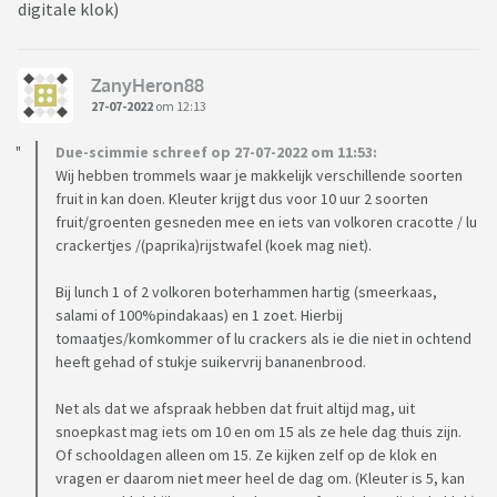
digitale klok)
ZanyHeron88
27-07-2022
om 12:13
Due-scimmie schreef op 27-07-2022 om 11:53:
Wij hebben trommels waar je makkelijk verschillende soorten
fruit in kan doen. Kleuter krijgt dus voor 10 uur 2 soorten
fruit/groenten gesneden mee en iets van volkoren cracotte / lu
crackertjes /(paprika)rijstwafel (koek mag niet).
Bij lunch 1 of 2 volkoren boterhammen hartig (smeerkaas,
salami of 100%pindakaas) en 1 zoet. Hierbij
tomaatjes/komkommer of lu crackers als ie die niet in ochtend
heeft gehad of stukje suikervrij bananenbrood.
Net als dat we afspraak hebben dat fruit altijd mag, uit
snoepkast mag iets om 10 en om 15 als ze hele dag thuis zijn.
Of schooldagen alleen om 15. Ze kijken zelf op de klok en
vragen er daarom niet meer heel de dag om. (Kleuter is 5, kan