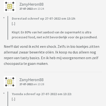
ZanyHeron88
27-07-2022
om 13:24
Dorestad schreef op 27-07-2022 om 13:19:
[..]
Klopt. En 80% van het aanbod van de supermarkt is ultra
processed food, niet echt bevorderlijk voor de gezondheid.
Nee!!! dat vond ik echt een shock. Zelfs in bio koekjes zitten
allemaal zwaar bewerkte oliën. Ik koop nu dus alleen nog
repen van tasty basics. En ik heb mij voorgenomen om zelf
chocopasta te gaan maken.
ZanyHeron88
27-07-2022
om 13:28
Ysenda schreef op 27-07-2022 om 13:22:
[..]