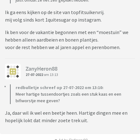
juist omdat ze het zelf geplukt hebben.
Ik ga eens kijken op de site van topfitsuikervrij.
mij volg sinds kort 1quitesugar op instagram.
Ik ben voor de vakantie begonnen met een “moestuin” we
hebben alleen aardbeien en bonen plantjes.
voor de rest hebben we al jaren appel en perenbomen.
ZanyHeron88
27-07-2022
om 13:13
redbulletje schreef op 27-07-2022 om 13:10:
Meer hartige tussendoortjes zoals een stuk kaas en een
bifiworstje mee geven?
Ja, daar wil ik wel een beetje heen. Hartige dingen mee en
hopelijk lokt dat minder zoete trek uit.