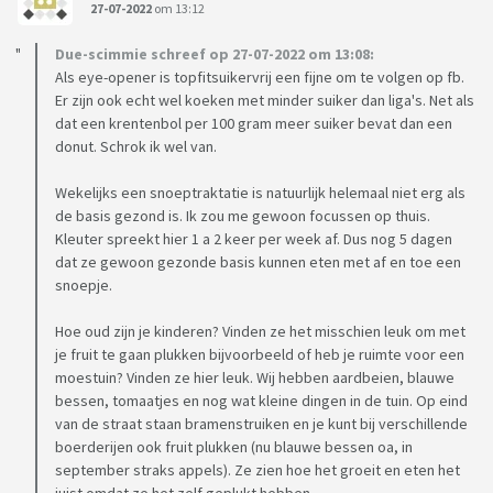
27-07-2022
om 13:12
Due-scimmie schreef op 27-07-2022 om 13:08:
Als eye-opener is topfitsuikervrij een fijne om te volgen op fb.
Er zijn ook echt wel koeken met minder suiker dan liga's. Net als
dat een krentenbol per 100 gram meer suiker bevat dan een
donut. Schrok ik wel van.
Wekelijks een snoeptraktatie is natuurlijk helemaal niet erg als
de basis gezond is. Ik zou me gewoon focussen op thuis.
Kleuter spreekt hier 1 a 2 keer per week af. Dus nog 5 dagen
dat ze gewoon gezonde basis kunnen eten met af en toe een
snoepje.
Hoe oud zijn je kinderen? Vinden ze het misschien leuk om met
je fruit te gaan plukken bijvoorbeeld of heb je ruimte voor een
moestuin? Vinden ze hier leuk. Wij hebben aardbeien, blauwe
bessen, tomaatjes en nog wat kleine dingen in de tuin. Op eind
van de straat staan bramenstruiken en je kunt bij verschillende
boerderijen ook fruit plukken (nu blauwe bessen oa, in
september straks appels). Ze zien hoe het groeit en eten het