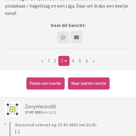
pindakaas / hagelslag en een Liga. Daar wil ik dus een beetje
vanaf.
Deel dit bericht:
«
1
2
3
4
5
6
»
Plaats een reactie
Naar laatste reactie
ZanyHeron88
27-07-2022
om 11:31
Dorestad schreef op 27-07-2022 om 11:23:
[..]