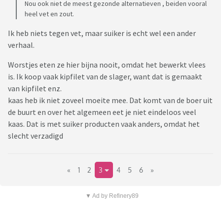
Nou ook niet de meest gezonde alternatieven , beiden vooral
heel vet en zout.
Ik heb niets tegen vet, maar suiker is echt wel een ander
verhaal.
Worstjes eten ze hier bijna nooit, omdat het bewerkt vlees
is. Ik koop vaak kipfilet van de slager, want dat is gemaakt
van kipfilet enz.
kaas heb ik niet zoveel moeite mee. Dat komt van de boer uit
de buurt en over het algemeen eet je niet eindeloos veel
kaas. Dat is met suiker producten vaak anders, omdat het
slecht verzadigd
«
1
2
3
4
5
6
»
▼ Ad by Refinery89