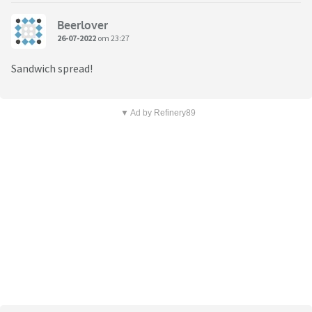
Beerlover
26-07-2022
om 23:27
Sandwich spread!
▼ Ad by Refinery89