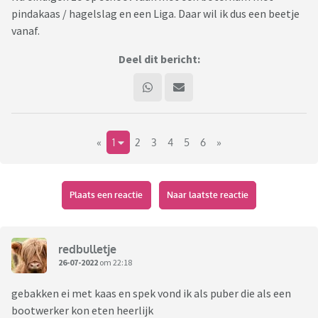
pindakaas / hagelslag en een Liga. Daar wil ik dus een beetje
vanaf.
Deel dit bericht:
«
1
2
3
4
5
6
»
Plaats een reactie
Naar laatste reactie
redbulletje
26-07-2022
om 22:18
gebakken ei met kaas en spek vond ik als puber die als een
bootwerker kon eten heerlijk