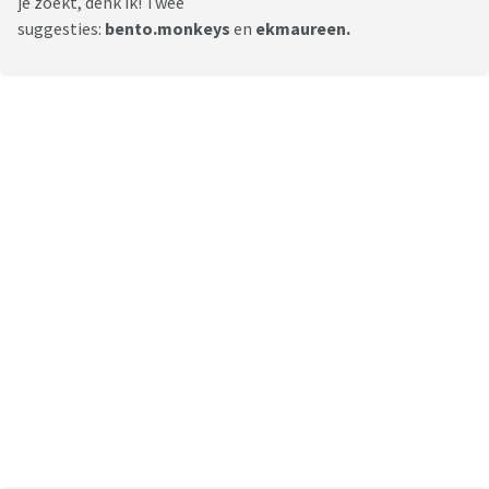
je zoekt, denk ik! Twee
suggesties:
bento.monkeys
en
ekmaureen.