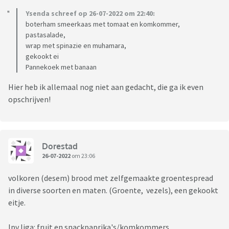
Ysenda schreef op 26-07-2022 om 22:40:
boterham smeerkaas met tomaat en komkommer,
pastasalade,
wrap met spinazie en muhamara,
gekookt ei
Pannekoek met banaan
Hier heb ik allemaal nog niet aan gedacht, die ga ik even
opschrijven!
Dorestad
26-07-2022
om 23:06
volkoren (desem) brood met zelfgemaakte groentespread
in diverse soorten en maten. (Groente, vezels), een gekookt
eitje.
Ipv liga: fruit en snackpaprika's/komkommers.