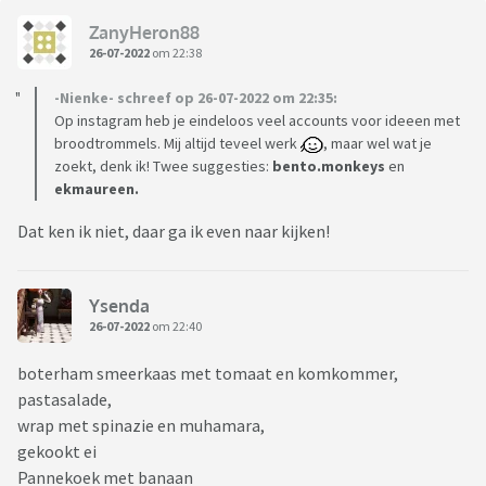
ZanyHeron88
26-07-2022
om 22:38
-Nienke- schreef op 26-07-2022 om 22:35:
Op instagram heb je eindeloos veel accounts voor ideeen met
broodtrommels. Mij altijd teveel werk
, maar wel wat je
zoekt, denk ik! Twee suggesties:
bento.monkeys
en
ekmaureen.
Dat ken ik niet, daar ga ik even naar kijken!
Ysenda
26-07-2022
om 22:40
boterham smeerkaas met tomaat en komkommer,
pastasalade,
wrap met spinazie en muhamara,
gekookt ei
Pannekoek met banaan