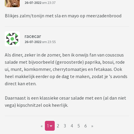
26-07-2022
om 23:37
Blikjes zalm/tonijn met sla en mayo op meerzadenbrood
racecar
26-07-2022
om 23:55
Als diner, zeker in de zomer, ben ik onwijs fan van couscous
salade met bijvoorbeeld (geroosterde) paprika, bosui, rode
ui, munt, komkommer, cherrytomaatjes en fetakaas. Ook
heel makkelijk eerder op de dag te maken, zodat je 's avonds
direct kan eten.
Daarnaast is een klassieke cesar salade met een (al dan niet
vega) kipschnitzel ook heerlijk.
«
1
2
3
4
5
6
»