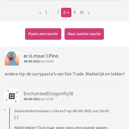
«
1
..
7
8
9
10
»
Plaats een reactie
Naar laatste reactie
er.is.maar.1.Pino
06-09-2021
om 16:34
andere tip: de currypasta’s van Fair Trade. Makkelijk en lekker!
EnchantedDragonfly18
06-09-2021
om 17:00
Duiveninhetnieuws schreef op 06-09-2021 om 15:47:
[..]
Klinkt lekker! Toch maar weer eens een poging wagen.