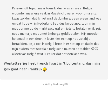
Ps even off topic, maar toen ik klein was en we in België
woonden maar erg vaak in Maastricht waren voor oma enz..
kwas zo klein dat ik niet wist dat Limburg geen eigen land was
en dat het gwn in Nederland ligt, dus kweet nog toen mijn
moeder me op de markt geld gaf om iets te betalen en ik zei,
neee mama je moet met limburgs geld betalen. Mijn moeder
helemaal in een deuk. Ik lette niet echt op hoe ze altijd
betaalden, en ja ook in België lette ik er niet op en dacht dat
mijn ouders met speciale Belgische munten betaalden 😅🤔
alleen van België wist ik zeker dat het een land was.
Wentelteefjes heet French Toast in 't buitenland, dus mijn
gok gaat naar Frankrijk
▼ Ad by Refinery89