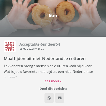
Eten
AcceptableReindeer64
05-09-2021
om 16:20
Maaltijden uit niet-Nederlandse culturen
Lekker eten brengt mensen en culturen vaak bij elkaar.
Wat is jouw favoriete maaltijd uit een niet-Nederlandse
cultuur?
Ik heb meerdere favorieten:
Deel dit bericht:
Zo ben ik dol op falafel en broodje döner. Maar ook op de
Italiaanse en Chinese keuken (wat ik ken uit Chinees-
Indonesische restaurants
)