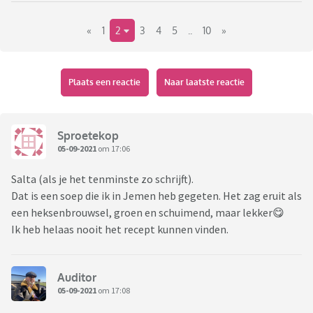
«
1
2
3
4
5
..
10
»
Plaats een reactie
Naar laatste reactie
Sproetekop
05-09-2021
om 17:06
Salta (als je het tenminste zo schrijft).
Dat is een soep die ik in Jemen heb gegeten. Het zag eruit als
een heksenbrouwsel, groen en schuimend, maar lekker😋
Ik heb helaas nooit het recept kunnen vinden.
Auditor
05-09-2021
om 17:08