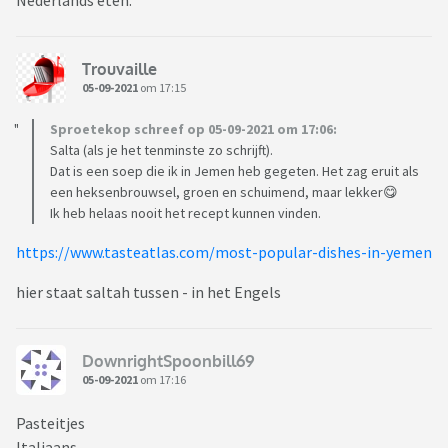
Nederlands eten.
Trouvaille
05-09-2021
om 17:15
Sproetekop schreef op 05-09-2021 om 17:06:
Salta (als je het tenminste zo schrijft).
Dat is een soep die ik in Jemen heb gegeten. Het zag eruit als
een heksenbrouwsel, groen en schuimend, maar lekker😋
Ik heb helaas nooit het recept kunnen vinden.
https://www.tasteatlas.com/most-popular-dishes-in-yemen
hier staat saltah tussen - in het Engels
DownrightSpoonbill69
05-09-2021
om 17:16
Pasteitjes
Italiaans