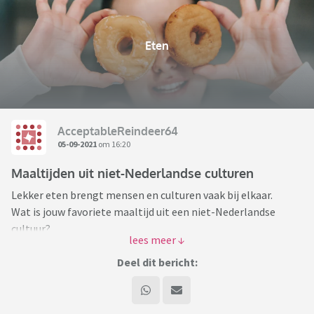
Eten
AcceptableReindeer64
05-09-2021
om 16:20
Maaltijden uit niet-Nederlandse culturen
Lekker eten brengt mensen en culturen vaak bij elkaar.
Wat is jouw favoriete maaltijd uit een niet-Nederlandse
cultuur?
Ik heb meerdere favorieten:
Deel dit bericht:
Zo ben ik dol op falafel en broodje döner. Maar ook op de
Italiaanse en Chinese keuken (wat ik ken uit Chinees-
Indonesische restaurants
)