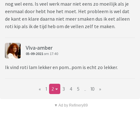
nog wel eens. Is veel werk maar niet eens zo moeilijk als je
eenmaal door hebt hoe het moet. Het probleem is wel dat
de kant en klare daarna niet meer smaken dus ik eet alleen
roti kip als ik de tijd heb om de vellen zelf te maken.
Viva-amber
05-09-2021
om 17:40
Ik vind roti lam lekker en pom...pom is echt zo lekker.
«
1
2
3
4
5
..
10
»
▼ Ad by Refinery89