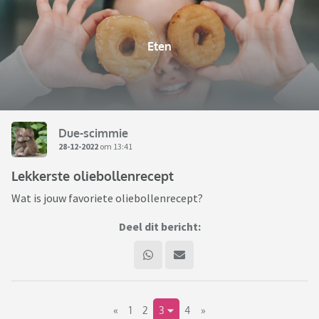
Eten
Due-scimmie
28-12-2022
om 13:41
Lekkerste oliebollenrecept
Wat is jouw favoriete oliebollenrecept?
Deel dit bericht:
«
1
2
3
4
»