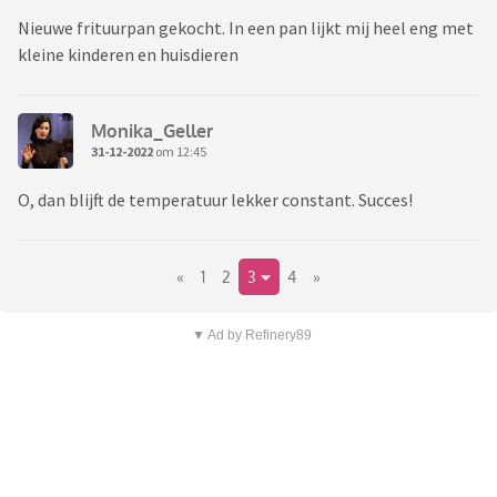
Nieuwe frituurpan gekocht. In een pan lijkt mij heel eng met
kleine kinderen en huisdieren
Monika_Geller
31-12-2022
om 12:45
O, dan blijft de temperatuur lekker constant. Succes!
«
1
2
3
4
»
▼ Ad by Refinery89