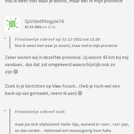
nou ik weet niet waar je woont, maar wel in mijn provincie
SpiritedMagpie74
31-12-2022
om 12:41
Friezinnetje schreef op 31-12-2022 om 12:29:
Nou ik weet niet waar je woont, maar wel in mijn provincie
Zeker wonen wij in dezelfde provincie. Jij woont 43 km bij mij
vandaan... dus dat zal omgekeerd waarschijnlijk ook zo
zijn 😄
Zoek in je berichten op Vi
v
a-forum... (heb je toch wel een
back-up van gemaakt, neem ik aan) 😄
Friezinnetje schreef ooit:
maar jou nick uitpluizend: Vader Gijs, wonend in <xxx>, <xx> jaar,
en dan verder.... Helemaal niet nieuwsgierig hoor haha.