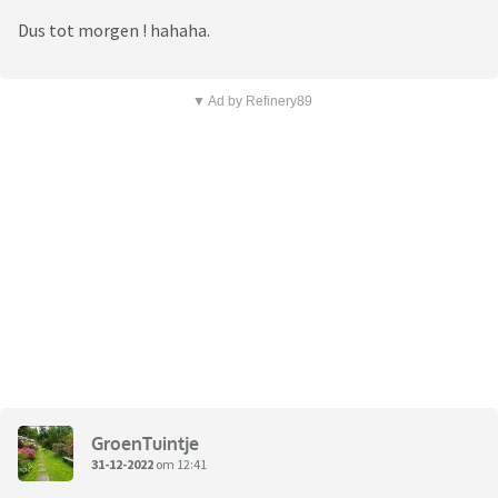
Dus tot morgen ! hahaha.
▼ Ad by Refinery89
GroenTuintje
31-12-2022
om 12:41