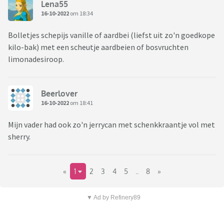
Lena55
16-10-2022
om 18:34
Bolletjes schepijs vanille of aardbei (liefst uit zo'n goedkope
kilo-bak) met een scheutje aardbeien of bosvruchten
limonadesiroop.
Beerlover
16-10-2022
om 18:41
Mijn vader had ook zo'n jerrycan met schenkkraantje vol met
sherry.
«
1
2
3
4
5
..
8
»
▼ Ad by Refinery89