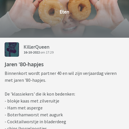
Eten
KillerQueen
16-10-2022
om 17:29
Jaren '80-hapjes
Binnenkort wordt partner 40 en wil zijn verjaardag vieren
met jaren '80-hapjes.
De 'klassiekers' die ik kon bedenken:
- blokje kaas met zilveruitje
- Ham met asperge
- Boterhamworst met augurk
- Cocktailworstje in bladerdeeg
- chips/borrelnootjes