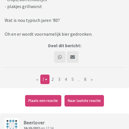
- plakjes grillworst
Wat is nou typisch jaren '80?
Oh en er wordt voornamelijk bier gedronken.
Deel dit bericht:
«
1
2
3
4
5
..
8
»
Plaats een reactie
Naar laatste reactie
Beerlover
16-10-2022
om 17:34