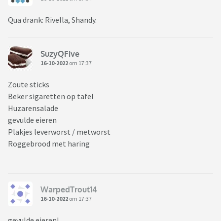
Qua drank: Rivella, Shandy.
SuzyQFive
16-10-2022
om 17:37
Zoute sticks
Beker sigaretten op tafel
Huzarensalade
gevulde eieren
Plakjes leverworst / metworst
Roggebrood met haring
WarpedTrout14
16-10-2022
om 17:37
gevulde eieren!