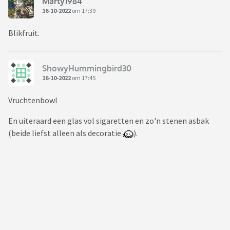
Marty1984
16-10-2022
om 17:39
Blikfruit.
ShowyHummingbird30
16-10-2022
om 17:45
Vruchtenbowl
En uiteraard een glas vol sigaretten en zo'n stenen asbak
(beide liefst alleen als decoratie
).