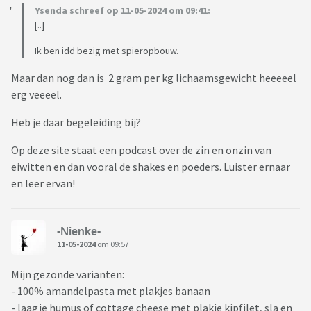
Ysenda schreef op 11-05-2024 om 09:41:
[..]
Ik ben idd bezig met spieropbouw.
Maar dan nog dan is 2 gram per kg lichaamsgewicht heeeeel
erg veeeel.
Heb je daar begeleiding bij?
Op deze site staat een podcast over de zin en onzin van
eiwitten en dan vooral de shakes en poeders. Luister ernaar
en leer ervan!
-Nienke-
11-05-2024
om 09:57
Mijn gezonde varianten:
- 100% amandelpasta met plakjes banaan
- laagje humus of cottage cheese met plakje kipfilet, sla en