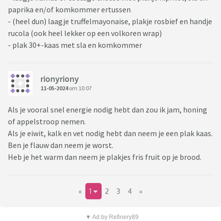
paprika en/of komkommer ertussen
- (heel dun) laagje truffelmayonaise, plakje rosbief en handje
rucola (ook heel lekker op een volkoren wrap)
- plak 30+-kaas met sla en komkommer
rionyriony
11-05-2024
om 10:07
Als je vooral snel energie nodig hebt dan zou ik jam, honing
of appelstroop nemen.
Als je eiwit, kalk en vet nodig hebt dan neem je een plak kaas.
Ben je flauw dan neem je worst.
Heb je het warm dan neem je plakjes fris fruit op je brood.
«
1
2
3
4
»
▼ Ad by Refinery89