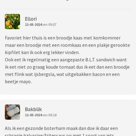
Ellori
11-05-2024
om 09:07
Favoriet hier thuis is een broodje kaas met komkommer
maar een broodje met een roomkaas en een plakje gerookte
kipfilet kan ik ook erg lekker vinden.
Ook eet ik regelmatig een aangepaste B.L.T. sandwich want
ik eet niet zo graag koude tomaat dus ik eet dan een broodje
met flink wat ijsbergsla, wat uitgebakken bacon en een
beetje mayo.
Bakblik
11-05-2024
om 09:18
Als ik een gezonde boterham maak dan doe ik daar een
schrapje halvarine/fritessaus op met 1 soort van iets