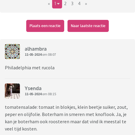
«
1
2
3
4
»
Plaats een reactie
Naar laatste reactie
alhambra
11-05-2024
om 08:07
Philadelphia met rucola
Ysenda
11-05-2024
om 08:15
tomatensalade: tomaat in blokjes, klein beetje suiker, zout,
peper en olijfolie. Boterham in smeren met knoflook. Ja, je
kan je boterham ook roosteren maar dat vind ik meestal te
veel tijd kosten.