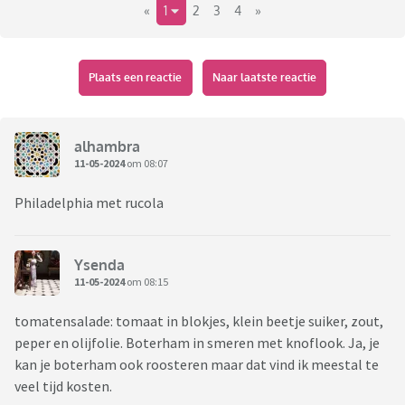
«
1
2
3
4
»
Plaats een reactie
Naar laatste reactie
alhambra
11-05-2024
om 08:07
Philadelphia met rucola
Ysenda
11-05-2024
om 08:15
tomatensalade: tomaat in blokjes, klein beetje suiker, zout,
peper en olijfolie. Boterham in smeren met knoflook. Ja, je
kan je boterham ook roosteren maar dat vind ik meestal te
veel tijd kosten.