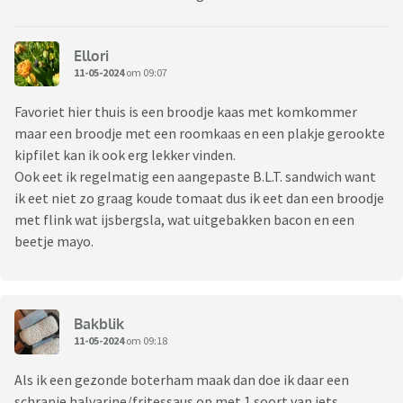
Ellori
11-05-2024
om 09:07
Favoriet hier thuis is een broodje kaas met komkommer
maar een broodje met een roomkaas en een plakje gerookte
kipfilet kan ik ook erg lekker vinden.
Ook eet ik regelmatig een aangepaste B.L.T. sandwich want
ik eet niet zo graag koude tomaat dus ik eet dan een broodje
met flink wat ijsbergsla, wat uitgebakken bacon en een
beetje mayo.
Bakblik
11-05-2024
om 09:18
Als ik een gezonde boterham maak dan doe ik daar een
schrapje halvarine/fritessaus op met 1 soort van iets