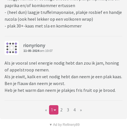
paprika en/of komkommer ertussen
- (heel dun) laagje truffelmayonaise, plakje rosbief en handje
rucola (ook heel lekker op een volkoren wrap)
- plak 30+-kaas met sla en komkommer
rionyriony
11-05-2024
om 10:07
Als je vooral snel energie nodig hebt dan zou ik jam, honing
of appelstroop nemen.
Als je eiwit, kalk en vet nodig hebt dan neem je een plak kaas.
Ben je flauw dan neem je worst.
Heb je het warm dan neem je plakjes fris fruit op je brood.
«
1
2
3
4
»
▼ Ad by Refinery89