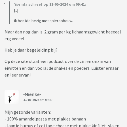
Ysenda schreef op 11-05-2024 om 09:41:
[..]
Ik ben idd bezig met spieropbouw.
Maar dan nog dan is 2 gram per kg lichaamsgewicht heeeeel
erg veeeel.
Heb je daar begeleiding bij?
Op deze site staat een podcast over de zin en onzin van
eiwitten en dan vooral de shakes en poeders. Luister ernaar
en leer ervan!
-Nienke-
11-05-2024
om 09:57
Mijn gezonde varianten:
- 100% amandelpasta met plakjes banaan
- laagje humus of cottage cheese met plakje kipfilet, sla en