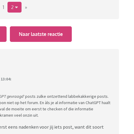
an nog steeds online, en rapporteren bij Insta en
1
2
»
aarnaast staat er op de factuur geen kvk-nummer. Het
Naar laatste reactie
 maar de fotografe blijkt daar al langere tijd niet
ronteerd met dat je op deze manier geen zaken moet
 is om de foto's weg te krijgen, anders dan Meta
13:04:
tGPT gevraagd'
posts zulke ontzettend labbekakkerige posts.
on niet op het forum. En àls je al informatie van ChatGPT haalt
val de moeite om eerst te checken of die informatie
kramen veel onzin uit.
rst eens nadenken voor jij iets post, want dit soort