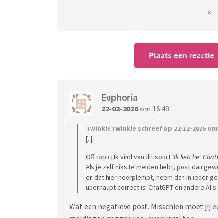
De fotografe heeft ons geblokt, de foto's sta
«
Facebook heeft niks opgeleverd.
Wij hebben helaas geen rechtsbijstand, en d
Plaats een reactie
daarop genoemde adres hebben wij al bezocht,
woonachtig.
Wij zijn dus op een pijnlijke manier geconf
Euphoria
doen. En vroegen ons af of er nog een manier
22-02-2026
om 16:48
aanschrijven via een advocaat?
TwinkleTwinkle schreef op 22-12-2025 om 
[..]
Off topic: Ik vind van dit soort
'ik heb het Cha
Als je zelf niks te melden hebt, post dan gewo
en dat hier neerplempt, neem dan in ieder ge
uberhaupt correct is. ChatGPT en andere AI's 
Wat een negatieve post. Misschien moet jij ee
meldingen zeggen veel over karakter.