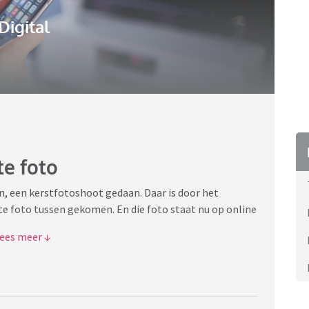
Digital
e foto
, een kerstfotoshoot gedaan. Daar is door het
e foto tussen gekomen. En die foto staat nu op online
an weghalen. Dat wil ze niet, omdat wat mijn zoon deed
 niet mee eens, mijn zoon is geen heel klein kind meer