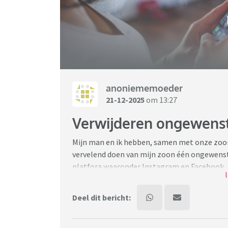
anoniememoeder
21-12-2025
om 13:27
Verwijderen ongewenst
Mijn man en ik hebben, samen met onze zoon
vervelend doen van mijn zoon één ongewenst
platfora waaronder Instagram en Facebook.
Ik heb de fotografe gevraagd of ze de foto k
Deel dit bericht:
een 'verrassend moment' was. Ik ben het daar
dat nooit herkend kan worden van de foto.