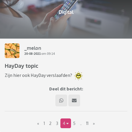
Digital
_melon
20-08-2021
om 09:14
HayDay topic
Zijn hier ook HayDay verslaafden?
Deel dit bericht:
«
1
2
3
4
5
..
11
»