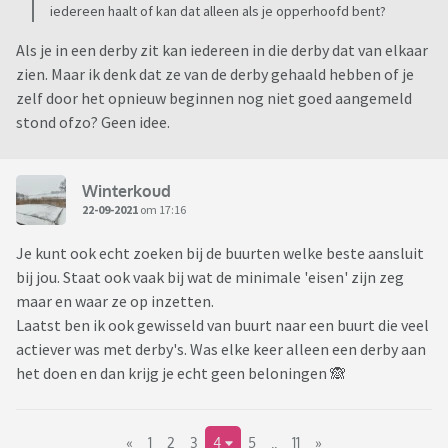
iedereen haalt of kan dat alleen als je opperhoofd bent?
Als je in een derby zit kan iedereen in die derby dat van elkaar
zien. Maar ik denk dat ze van de derby gehaald hebben of je
zelf door het opnieuw beginnen nog niet goed aangemeld
stond ofzo? Geen idee.
Winterkoud
22-09-2021
om 17:16
Je kunt ook echt zoeken bij de buurten welke beste aansluit
bij jou. Staat ook vaak bij wat de minimale 'eisen' zijn zeg
maar en waar ze op inzetten.
Laatst ben ik ook gewisseld van buurt naar een buurt die veel
actiever was met derby's. Was elke keer alleen een derby aan
het doen en dan krijg je echt geen beloningen 🙈
«
1
2
3
4
5
..
11
»