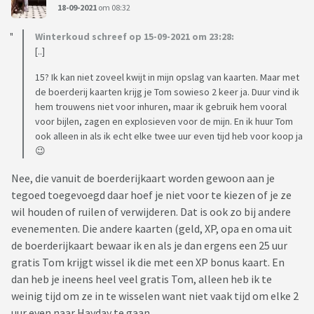
18-09-2021
om 08:32
Winterkoud schreef op 15-09-2021 om 23:28:
[..]
15? Ik kan niet zoveel kwijt in mijn opslag van kaarten. Maar met
de boerderij kaarten krijg je Tom sowieso 2 keer ja. Duur vind ik
hem trouwens niet voor inhuren, maar ik gebruik hem vooral
voor bijlen, zagen en explosieven voor de mijn. En ik huur Tom
ook alleen in als ik echt elke twee uur even tijd heb voor koop ja
😉
Nee, die vanuit de boerderijkaart worden gewoon aan je
tegoed toegevoegd daar hoef je niet voor te kiezen of je ze
wil houden of ruilen of verwijderen. Dat is ook zo bij andere
evenementen. Die andere kaarten (geld, XP, opa en oma uit
de boerderijkaart bewaar ik en als je dan ergens een 25 uur
gratis Tom krijgt wissel ik die met een XP bonus kaart. En
dan heb je ineens heel veel gratis Tom, alleen heb ik te
weinig tijd om ze in te wisselen want niet vaak tijd om elke 2
uur even naar Hayday te gaan.