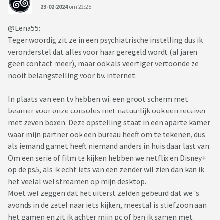
23-02-2024
om 22:25
@Lena55:
Tegenwoordig zit ze in een psychiatrische instelling dus ik
veronderstel dat alles voor haar geregeld wordt (al jaren
geen contact meer), maar ook als veertiger vertoonde ze
nooit belangstelling voor bv. internet.
In plaats van een tv hebben wij een groot scherm met
beamer voor onze consoles met natuurlijk ook een receiver
met zeven boxen. Deze opstelling staat in een aparte kamer
waar mijn partner ook een bureau heeft om te tekenen, dus
als iemand gamet heeft niemand anders in huis daar last van.
Om een serie of film te kijken hebben we netflix en Disney+
op de ps5, als ik echt iets van een zender wil zien dan kan ik
het veelal wel streamen op mijn desktop.
Moet wel zeggen dat het uiterst zelden gebeurd dat we 's
avonds in de zetel naar iets kijken, meestal is stiefzoon aan
het gamen en zit ik achter mijn pc of ben ik samen met