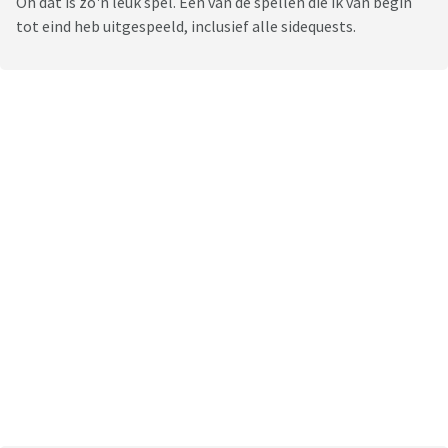
Oh dat is zo'n leuk spel. Een van de spellen die ik van begin
tot eind heb uitgespeeld, inclusief alle sidequests.