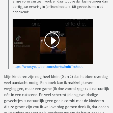
enige vorm van teamwork en daar loop je dan bij met meer dan
dertig jaar ervaring in (online)shooters. Dit gevoel is me niet
onbekend:
https://www.youtube.com/shorts/hufRTxchbJU
Mijn kinderen zijn nog heel klein (0 en 2) dus hebben overdag
veel aandacht nodig. Een boek kan ik makkelijk even
wegleggen, maar een game (ik doe vooral rpgs) zit natuurlijk
nét in een cutscene. En veel schermtijd en geweldadige
gevechtjes is natuurlijk geen goeie combi met de kinderen.
Als ze groot zijn zou ik wel overdag gamen denk ik, dat deden
mijn ouders vroeger ook, mochten we om de beurt een uur.