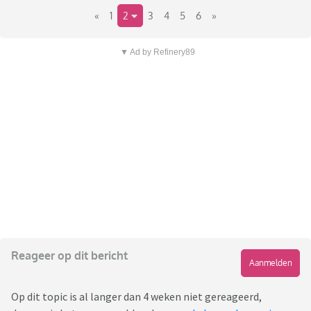
«
1
2
3
4
5
6
»
▼ Ad by Refinery89
Reageer op dit bericht
Aanmelden
Op dit topic is al langer dan 4 weken niet gereageerd,