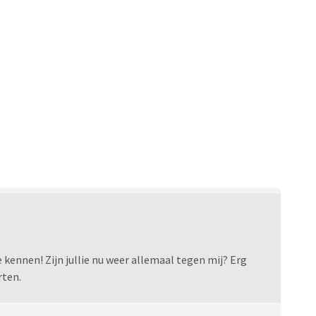
e kennen! Zijn jullie nu weer allemaal tegen mij? Erg
rten.