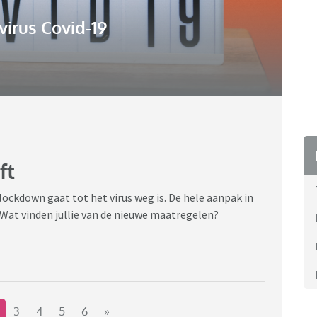
irus Covid-19
ft
lockdown gaat tot het virus weg is. De hele aanpak in
g. Wat vinden jullie van de nieuwe maatregelen?
3
4
5
6
»