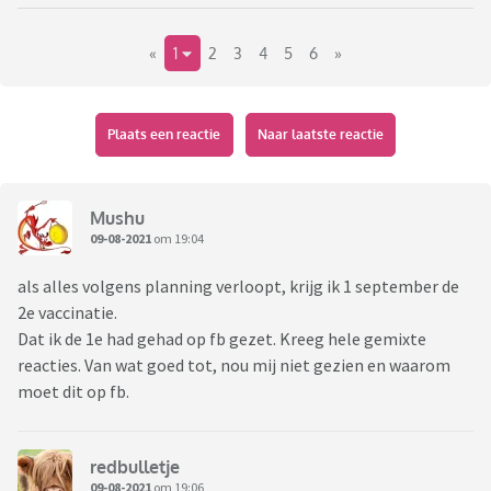
«
1
2
3
4
5
6
»
Plaats een reactie
Naar laatste reactie
Mushu
09-08-2021
om 19:04
als alles volgens planning verloopt, krijg ik 1 september de
2e vaccinatie.
Dat ik de 1e had gehad op fb gezet. Kreeg hele gemixte
reacties. Van wat goed tot, nou mij niet gezien en waarom
moet dit op fb.
redbulletje
09-08-2021
om 19:06