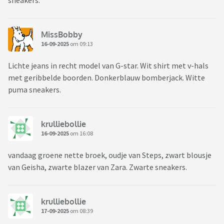
sneakers.
MissBobby
16-09-2025
om 09:13
Lichte jeans in recht model van G-star. Wit shirt met v-hals
met geribbelde boorden. Donkerblauw bomberjack. Witte
puma sneakers.
krulliebollie
16-09-2025
om 16:08
vandaag groene nette broek, oudje van Steps, zwart blousje
van Geisha, zwarte blazer van Zara. Zwarte sneakers.
krulliebollie
17-09-2025
om 08:39