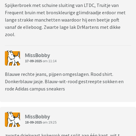
Spijkerbroek met schuine sluiting van LTDC, Truitje van
Frequent bruin met bronskleurige glimdraadje erdoor met
lange strakke manchetten waardoor hij een beetje poft
vanaf de elleboog. Zwarte lage lak DrMartens met dikke
zool.
MissBobby
17-09-2025
om 11:14
Blauwe rechte jeans, pijpen omgeslagen. Rood shirt.
Donkerblauw jasje. Blauw-wit-rood gestreepte sokken en
rode Adidas campus sneakers
MissBobby
18-09-2025
om 19:25
zwarte driekwart kokerrok met split aan één kant, wit t