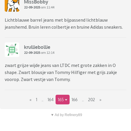
MissBobby
22-09-2025
om 11:44
Lichtblauwe barrel jeans met bijpassend lichtblauw
jeanshemd. Bruin leren colbertje en bruine Adidas sneakers.
krulliebollie
22-09-2025
om 12:14
zwart grijze wijde jeans van LTDC met grote zakken in O
shape. Zwart blousje van Tommy Hilfiger met grijs zakje
voorop. Zwart vestje van Tommy.
«
1
..
164
165
166
..
202
»
▼ Ad by Refinery89