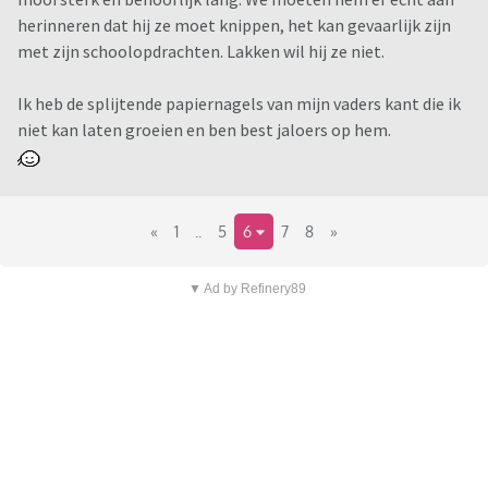
herinneren dat hij ze moet knippen, het kan gevaarlijk zijn
met zijn schoolopdrachten. Lakken wil hij ze niet.
Ik heb de splijtende papiernagels van mijn vaders kant die ik
niet kan laten groeien en ben best jaloers op hem.
«
1
..
5
6
7
8
»
▼ Ad by Refinery89