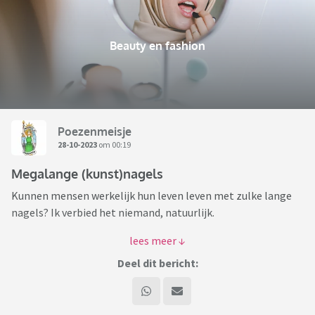
Beauty en fashion
Poezenmeisje
28-10-2023
om 00:19
Megalange (kunst)nagels
Kunnen mensen werkelijk hun leven leven met zulke lange
nagels? Ik verbied het niemand, natuurlijk.
Ik denk alleen maar: "Hoe veeg je in vredesnaam je kont
af???"
Deel dit bericht: