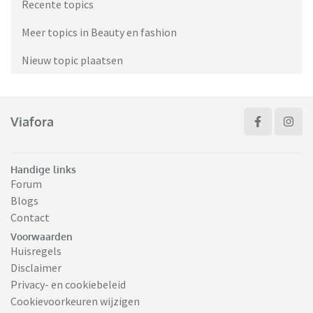
Recente topics
Meer topics in Beauty en fashion
Nieuw topic plaatsen
Viafora
Handige links
Forum
Blogs
Contact
Voorwaarden
Huisregels
Disclaimer
Privacy- en cookiebeleid
Cookievoorkeuren wijzigen