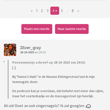
«
1
2
3
4
5
..
8
»
Plaats een reactie
Naar laatste reactie
Zilver_gray
28-10-2023
om 20:15
Poezenmeisje schreef op 28-10-2023 om 19:52:
[..]
Bij "Hanna's Nails" in de Nieuwe Ebbingestraat laat ik mijn
teennagels doen.
De pedicure kan je overslaan, dat behelst niet meer dan vijlen,
maar het voetenbadje en de massagestoel zijn heerlijk.
Ah ok! Doet ze ook vingernagels? Ik zal googlen