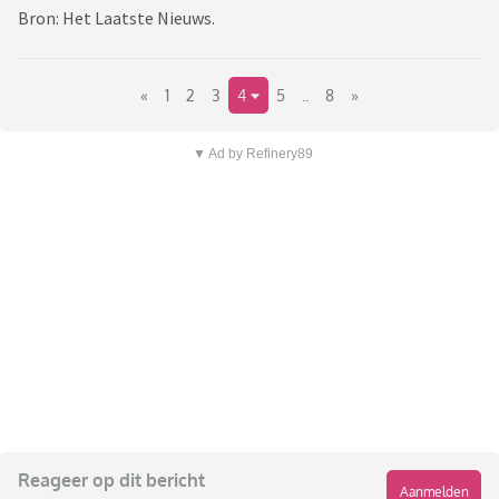
Bron: Het Laatste Nieuws.
«
1
2
3
4
5
..
8
»
▼ Ad by Refinery89
Reageer op dit bericht
Aanmelden