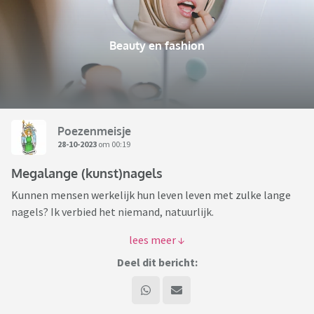
Beauty en fashion
Poezenmeisje
28-10-2023
om 00:19
Megalange (kunst)nagels
Kunnen mensen werkelijk hun leven leven met zulke lange
nagels? Ik verbied het niemand, natuurlijk.
Ik denk alleen maar: "Hoe veeg je in vredesnaam je kont
af???"
Deel dit bericht: