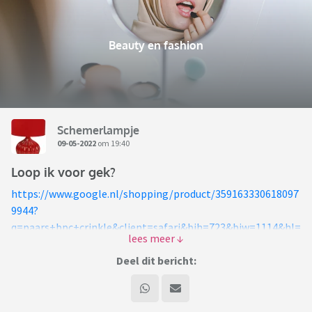
Beauty en fashion
Schemerlampje
09-05-2022
om 19:40
Loop ik voor gek?
https://www.google.nl/shopping/product/359163330618097
9944?
q=paars+bpc+crinkle&client=safari&bih=723&biw=1114&hl=
nl&uact=5&oq=paars+bpc+crinkle&gs_lcp=Cgtwcm9kdWN0
cy1jYxADOggIABCwAxCiBDoFCAAQogRKBAhBGAFQqwxY-
Deel dit bericht:
hVg0B1oAXAAeACAAVCIAdYDkgEBN5gBAKABAcgBAsABAQ&s
client=products-
cc&prds=eto:2941590091021223782_0&sa=X&ved=0ahUKEwj