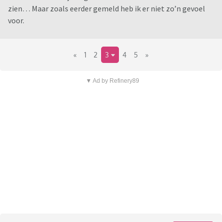
zien… Maar zoals eerder gemeld heb ik er niet zo’n gevoel
voor.
«
1
2
3
4
5
»
▼ Ad by Refinery89