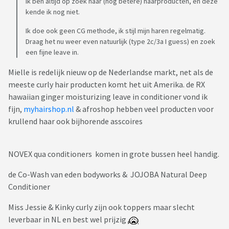
Ik ben altijd op zoek naar (nog betere) haarproducten, en deze
kende ik nog niet.
Ik doe ook geen CG methode, ik stijl mijn haren regelmatig.
Draag het nu weer even natuurlijk (type 2c/3a I guess) en zoek
een fijne leave in.
Mielle is redelijk nieuw op de Nederlandse markt, net als de
meeste curly hair producten komt het uit Amerika. de RX
hawaiian ginger moisturizing leave in conditioner vond ik
fijn,
myhairshop.nl
& afroshop hebben veel producten voor
krullend haar ook bijhorende asscoires
NOVEX qua conditioners komen in grote bussen heel handig.
de Co-Wash van eden bodyworks & JOJOBA Natural Deep
Conditioner
Miss Jessie & Kinky curly zijn ook toppers maar slecht
leverbaar in NL en best wel prijzig