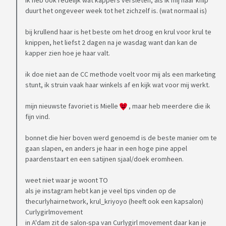
ik heb ook redelijk wat kappers versleten, als ik mij haar knip
duurt het ongeveer week tot het zichzelf is. (wat normaal is)
bij krullend haar is het beste om het droog en krul voor krul te
knippen, het liefst 2 dagen na je wasdag want dan kan de
kapper zien hoe je haar valt.
ik doe niet aan de CC methode voelt voor mij als een marketing
stunt, ik struin vaak haar winkels af en kijk wat voor mij werkt.
mijn nieuwste favoriet is Mielle
, maar heb meerdere die ik
fijn vind.
bonnet die hier boven werd genoemd is de beste manier om te
gaan slapen, en anders je haar in een hoge pine appel
paardenstaart en een satijnen sjaal/doek eromheen.
weet niet waar je woont TO
als je instagram hebt kan je veel tips vinden op de
thecurlyhairnetwork, krul_kriyoyo (heeft ook een kapsalon)
Curlygirlmovement
in A'dam zit de salon-spa van Curlygirl movement daar kan je