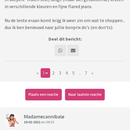
in verschillende kleuren en fijne flared jeans.
Nu de lente eraan komt krijg ik weer zin om wat te shoppen...
dus ik ben benieuwd naar jullie bonprix do's (en don'ts).
Deel dit bericht:
«
1
2
3
4
5
..
7
»
Plaats een reactie
Naar laatste reactie
Madamecannibale
19-02-2022
om 09:35