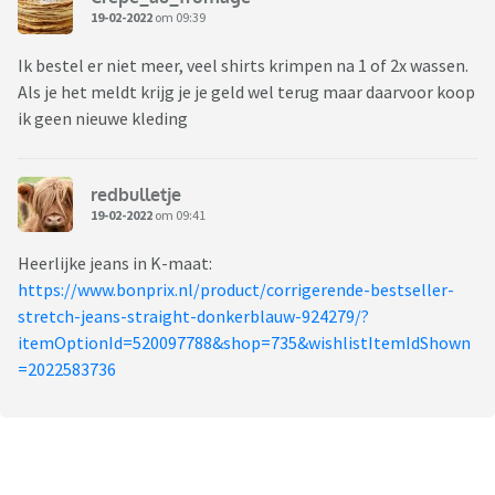
19-02-2022
om 09:39
Ik bestel er niet meer, veel shirts krimpen na 1 of 2x wassen.
Als je het meldt krijg je je geld wel terug maar daarvoor koop
ik geen nieuwe kleding
redbulletje
19-02-2022
om 09:41
Heerlijke jeans in K-maat:
https://www.bonprix.nl/product/corrigerende-bestseller-
stretch-jeans-straight-donkerblauw-924279/?
itemOptionId=520097788&shop=735&wishlistItemIdShown
=2022583736