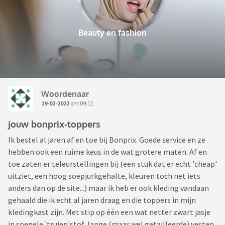
Beauty en fashion
Woordenaar
19-02-2022
om 09:11
jouw bonprix-toppers
Ik bestel al jaren af en toe bij Bonprix. Goede service en ze
hebben ook een ruime keus in de wat grotere maten. Af en
toe zaten er teleurstellingen bij (een stuk dat er echt 'cheap'
uitziet, een hoog soepjurkgehalte, kleuren toch net iets
anders dan op de site...) maar ik heb er ook kleding vandaan
gehaald die ik echt al jaren draag en die toppers in mijn
kledingkast zijn. Met stip op één een wat netter zwart jasje
in soepele 'truien'stof, lange (maar wel getailleerde) vesten