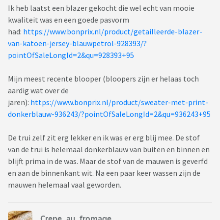
Ik heb laatst een blazer gekocht die wel echt van mooie
kwaliteit was en een goede pasvorm
had:
https://www.bonprix.nl/product/getailleerde-blazer-
van-katoen-jersey-blauwpetrol-928393/?
pointOfSaleLongId=2&qu=928393+95
Mijn meest recente blooper (bloopers zijn er helaas toch
aardig wat over de
jaren):
https://www.bonprix.nl/product/sweater-met-print-
donkerblauw-936243/?pointOfSaleLongId=2&qu=936243+95
De trui zelf zit erg lekker en ik was er erg blij mee. De stof
van de trui is helemaal donkerblauw van buiten en binnen en
blijft prima in de was. Maar de stof van de mauwen is geverfd
en aan de binnenkant wit. Na een paar keer wassen zijn de
mauwen helemaal vaal geworden.
Crepe_au_fromage