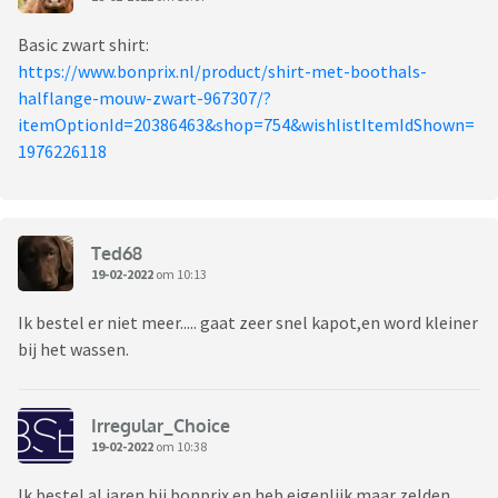
Basic zwart shirt:
https://www.bonprix.nl/product/shirt-met-boothals-
halflange-mouw-zwart-967307/?
itemOptionId=20386463&shop=754&wishlistItemIdShown=
1976226118
Ted68
19-02-2022
om 10:13
Ik bestel er niet meer..... gaat zeer snel kapot,en word kleiner
bij het wassen.
Irregular_Choice
19-02-2022
om 10:38
Ik bestel al jaren bij bonprix en heb eigenlijk maar zelden