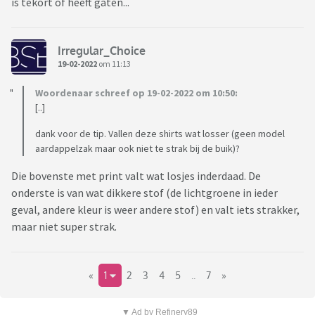
is tekort of heeft gaten...
Irregular_Choice
19-02-2022
om 11:13
Woordenaar schreef op 19-02-2022 om 10:50:
[..]
dank voor de tip. Vallen deze shirts wat losser (geen model
aardappelzak maar ook niet te strak bij de buik)?
Die bovenste met print valt wat losjes inderdaad. De
onderste is van wat dikkere stof (de lichtgroene in ieder
geval, andere kleur is weer andere stof) en valt iets strakker,
maar niet super strak.
«
1
2
3
4
5
..
7
»
▼ Ad by Refinery89