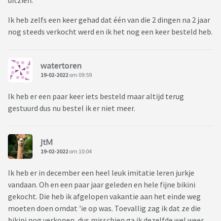
uitzien.
Ik heb zelfs een keer gehad dat één van die 2 dingen na 2 jaar
nog steeds verkocht werd en ik het nog een keer besteld heb.
watertoren
19-02-2022
om 09:59
Ik heb er een paar keer iets besteld maar altijd terug
gestuurd dus nu bestel ik er niet meer.
JtM
19-02-2022
om 10:04
Ik heb er in december een heel leuk imitatie leren jurkje
vandaan. Oh en een paar jaar geleden en hele fijne bikini
gekocht. Die heb ik afgelopen vakantie aan het einde weg
moeten doen omdat 'ie op was. Toevallig zag ik dat ze die
bikini nog verkopen, dus misschien ga ik dezelfde wel weer