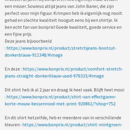
een misser. Sowieso altijd jeans van John Baner, die zijn
perfect voor mijn figuur. Krimpen heb ik eigenlijk nog nooit
gehad en slechte kwaliteit hooguit eens bij een shirtje. Ik
ben echt fan van bonprix! Goede kwaliteit, goede service en
een fijne prijs.
Deze jeans bijvoorbeeld
:
https://www.bonprix.nl/product/stretchjeans-bootcut-
donkerblauw-911348/#image
En deze :
https://www.bonprix.nl/product/comfort-stretch-
jeans-straight-donkerblauw-used-976333/#image
Dit shirt heb ik al 2 jaar en draag ik heel vaak. Blijft heel mooi
:
https://www.bonprix.nl/product/shirt-van-effectgaren-
korte-mouw-bessenrood-met-print-920861/?shop=752
En dit shirt hetzelfde, heb er meerdere van in verschillende
kleuren :
https://www.bonprix.nl/product/shirt-mintgroen-