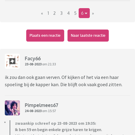
normaal eens in de 3 maanden ofzo naar de kapper ga. En ik
«
1
2
3
4
5
6
»
wil het ook zo natuurlijk mogelijk houden qua kleur.
Andere optie is een kleurspoeling, maar ik was mijn haar elke
ochtend (anders echt niks mee te beginnen want behoorlijke
slag in/krullen en als ik niet was staat het alle kanten op). Ik
Plaats een reactie
Naar laatste reactie
ben dus bang dat een kleurspoeling met een paar weken er
alweer uit is.
Hoe doen jullie dat? Wel verven en dan accepteren dat je dus
Facy66
elke maand moet kleuren? Ik vind me te jong om het maar
23-08-2023
om 21:33
gewoon te laten gebeuren....
ik zou dan ook gaan verven. Of kijken of het via een haar
spoeling bij de kapper kan. Die blijft ook vaak goed zitten.
Pimpelmees67
24-08-2023
om 15:57
zwaankip schreef op 23-08-2023 om 19:35:
Ik ben 59 en begin enkele grijze haren te krijgen.