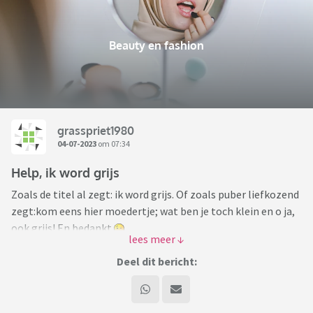
Beauty en fashion
grasspriet1980
04-07-2023
om 07:34
Help, ik word grijs
Zoals de titel al zegt: ik word grijs. Of zoals puber liefkozend
zegt:kom eens hier moedertje; wat ben je toch klein en o ja,
ook grijs! En bedankt
Jaar geleden bij de kapper het eens gehad over highlights;
gister wilde ik daar een afspraak voor gaan maken maar
Deel dit bericht:
bleek dat ik daar eigenlijk al teveel grijze haren voor heb (in
een jaar dus echt grijzer geworden)
Verven wil ik eigenlijk niet aan beginnen ivm uitgroei en ik