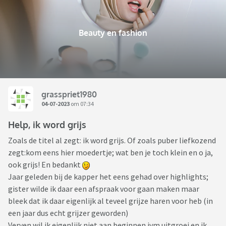
Beauty en fashion
grasspriet1980
04-07-2023
om 07:34
Help, ik word grijs
Zoals de titel al zegt: ik word grijs. Of zoals puber liefkozend
zegt:kom eens hier moedertje; wat ben je toch klein en o ja,
ook grijs! En bedankt
Jaar geleden bij de kapper het eens gehad over highlights;
gister wilde ik daar een afspraak voor gaan maken maar
bleek dat ik daar eigenlijk al teveel grijze haren voor heb (in
een jaar dus echt grijzer geworden)
Verven wil ik eigenlijk niet aan beginnen ivm uitgroei en ik