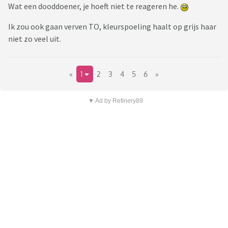
Wat een dooddoener, je hoeft niet te reageren he.
Ik zou ook gaan verven TO, kleurspoeling haalt op grijs haar
niet zo veel uit.
«
1
2
3
4
5
6
»
▼ Ad by Refinery89