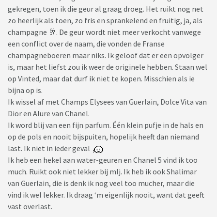
gekregen, toen ik die geur al graag droeg. Het ruikt nog net
zo heerlijk als toen, zo fris en sprankelend en fruitig, ja, als
champagne 🥂. De geur wordt niet meer verkocht vanwege
een conflict over de naam, die vonden de Franse
champagneboeren maar niks. Ik geloof dat er een opvolger
is, maar het liefst zou ik weer de originele hebben. Staan wel
op Vinted, maar dat durf ik niet te kopen. Misschien als ie
bijna op is.
Ik wissel af met Champs Elysees van Guerlain, Dolce Vita van
Dior en Alure van Chanel.
Ik word blij van een fijn parfum. Één klein pufje in de hals en
op de pols en nooit bijspuiten, hopelijk heeft dan niemand
last. Ik niet in ieder geval
Ik heb een hekel aan water-geuren en Chanel 5 vind ik too
much. Ruikt ook niet lekker bij mIj. Ik heb ik ook Shalimar
van Guerlain, die is denk ik nog veel too mucher, maar die
vind ik wel lekker. Ik draag ‘m eigenlijk nooit, want dat geeft
vast overlast.