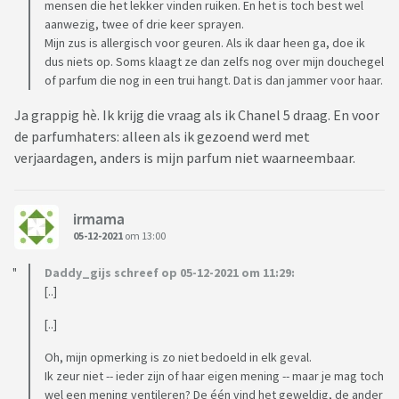
mensen die het lekker vinden ruiken. En het is toch best wel
aanwezig, twee of drie keer sprayen.
Mijn zus is allergisch voor geuren. Als ik daar heen ga, doe ik
dus niets op. Soms klaagt ze dan zelfs nog over mijn douchegel
of parfum die nog in een trui hangt. Dat is dan jammer voor haar.
Ja grappig hè. Ik krijg die vraag als ik Chanel 5 draag. En voor
de parfumhaters: alleen als ik gezoend werd met
verjaardagen, anders is mijn parfum niet waarneembaar.
irmama
05-12-2021
om 13:00
Daddy_gijs schreef op 05-12-2021 om 11:29:
[..]
[..]
Oh, mijn opmerking is zo niet bedoeld in elk geval.
Ik zeur niet -- ieder zijn of haar eigen mening -- maar je mag toch
wel een mening ventileren? De één vind het geweldig, de ander