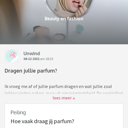
Beauty en fashion
Unwind
04-12-2021
om 18:25
Dragen jullie parfum?
Ik vroeg me af of jullie parfum dragen en wat jullie zoal
lekker vinden ruiken, puur uit nieuwsgierigheid. De aanleiding
is dat ik aan het twijfelen ben of ik een parfum zal kopen die
ik al eerder gehad of dat ik een keer iets nieuws ga
Peiling
proberen...
Hoe vaak draag jij parfum?
Zelf draag ik het met periodes iedere dag, wanneer het in