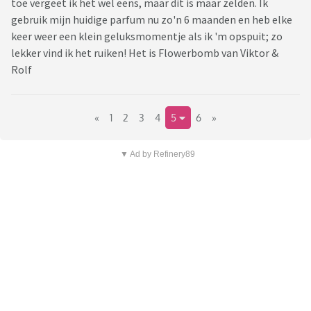
toe vergeet ik het wel eens, maar dit is maar zelden. Ik
gebruik mijn huidige parfum nu zo'n 6 maanden en heb elke
keer weer een klein geluksmomentje als ik 'm opspuit; zo
lekker vind ik het ruiken! Het is Flowerbomb van Viktor &
Rolf
«
1
2
3
4
5
6
»
▼ Ad by Refinery89