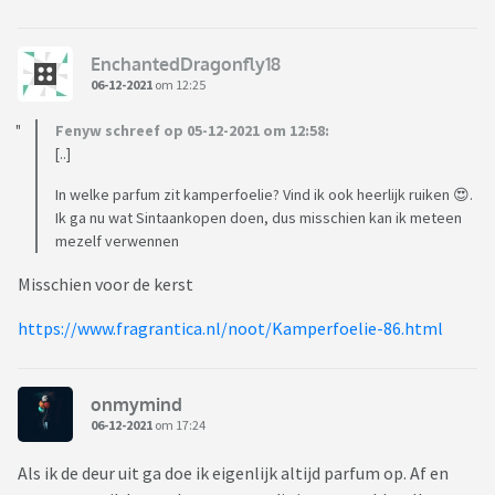
EnchantedDragonfly18
06-12-2021
om 12:25
Fenyw schreef op 05-12-2021 om 12:58:
[..]
In welke parfum zit kamperfoelie? Vind ik ook heerlijk ruiken 😍.
Ik ga nu wat Sintaankopen doen, dus misschien kan ik meteen
mezelf verwennen
Misschien voor de kerst
https://www.fragrantica.nl/noot/Kamperfoelie-86.html
onmymind
06-12-2021
om 17:24
Als ik de deur uit ga doe ik eigenlijk altijd parfum op. Af en