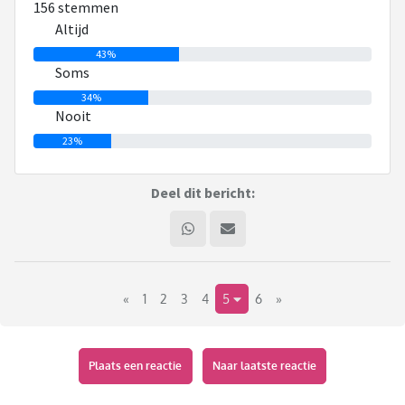
156 stemmen
mijn systeem zit. Dan laat ik het weer versloffen en kan ik
Altijd
zomaar een hele tijd niks gebruiken, totdat ik het weer een
43%
keer tegenkom in de lade.
Soms
34%
Nooit
23%
Deel dit bericht:
«
1
2
3
4
5
6
»
Plaats een reactie
Naar laatste reactie