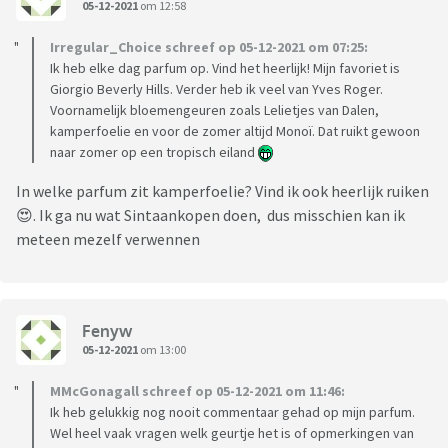
05-12-2021
om 12:58
Irregular_Choice schreef op 05-12-2021 om 07:25:
Ik heb elke dag parfum op. Vind het heerlijk! Mijn favoriet is
Giorgio Beverly Hills. Verder heb ik veel van Yves Roger.
Voornamelijk bloemengeuren zoals Lelietjes van Dalen,
kamperfoelie en voor de zomer altijd Monoï. Dat ruikt gewoon
naar zomer op een tropisch eiland
In welke parfum zit kamperfoelie? Vind ik ook heerlijk ruiken
😍. Ik ga nu wat Sintaankopen doen, dus misschien kan ik
meteen mezelf verwennen
Fenyw
05-12-2021
om 13:00
MMcGonagall schreef op 05-12-2021 om 11:46:
Ik heb gelukkig nog nooit commentaar gehad op mijn parfum.
Wel heel vaak vragen welk geurtje het is of opmerkingen van