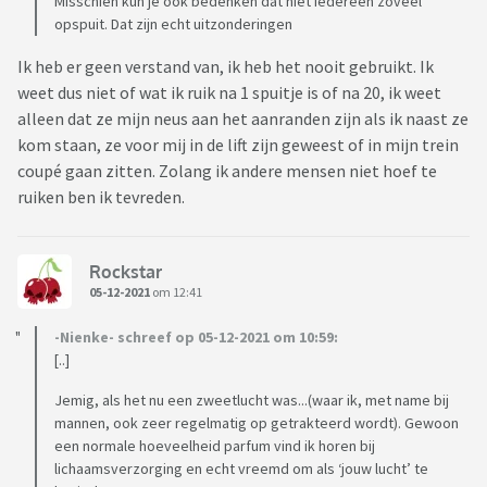
Misschien kun je ook bedenken dat niet iedereen zoveel
opspuit. Dat zijn echt uitzonderingen
Ik heb er geen verstand van, ik heb het nooit gebruikt. Ik
weet dus niet of wat ik ruik na 1 spuitje is of na 20, ik weet
alleen dat ze mijn neus aan het aanranden zijn als ik naast ze
kom staan, ze voor mij in de lift zijn geweest of in mijn trein
coupé gaan zitten. Zolang ik andere mensen niet hoef te
ruiken ben ik tevreden.
Rockstar
05-12-2021
om 12:41
-Nienke- schreef op 05-12-2021 om 10:59:
[..]
Jemig, als het nu een zweetlucht was...(waar ik, met name bij
mannen, ook zeer regelmatig op getrakteerd wordt). Gewoon
een normale hoeveelheid parfum vind ik horen bij
lichaamsverzorging en echt vreemd om als ‘jouw lucht’ te