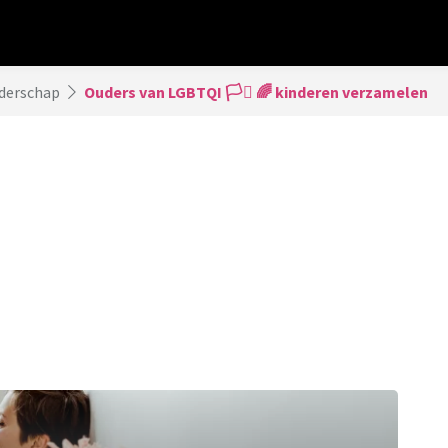
derschap
Ouders van LGBTQI 🏳️‍⚧️ 🌈 kinderen verzamelen