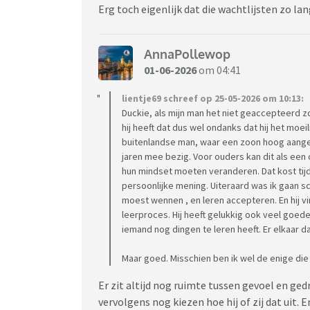
Erg toch eigenlijk dat die wachtlijsten zo lan
AnnaPollewop
01-06-2026
om 04:41
lientje69 schreef op 25-05-2026 om 10:13:
Duckie, als mijn man het niet geaccepteerd 
hij heeft dat dus wel ondanks dat hij het moei
buitenlandse man, waar een zoon hoog aangesch
jaren mee bezig. Voor ouders kan dit als e
hun mindset moeten veranderen. Dat kost tijd. 
persoonlijke mening. Uiteraard was ik gaan s
moest wennen , en leren accepteren. En hij vi
leerproces. Hij heeft gelukkig ook veel goede
iemand nog dingen te leren heeft. Er elkaar daa
Maar goed. Misschien ben ik wel de enige die
Er zit altijd nog ruimte tussen gevoel en ged
vervolgens nog kiezen hoe hij of zij dat uit. E