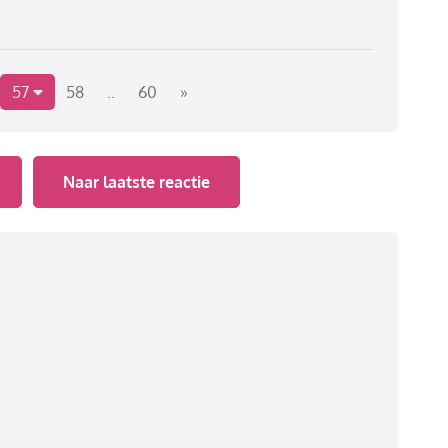
57
58
..
60
»
Naar laatste reactie