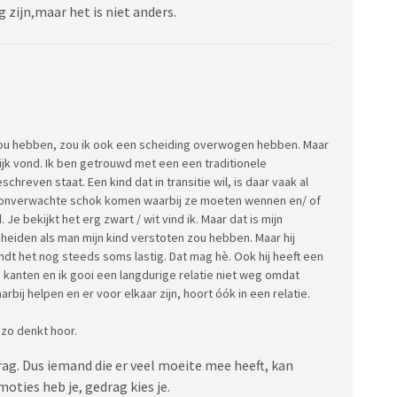
g zijn,maar het is niet anders.
zou hebben, zou ik ook een scheiding overwogen hebben. Maar
lijk vond. Ik ben getrouwd met een een traditionele
reven staat. Een kind dat in transitie wil, is daar vaak al
en onverwachte schok komen waarbij ze moeten wennen en/ of
Je bekijkt het erg zwart / wit vind ik. Maar dat is mijn
cheiden als man mijn kind verstoten zou hebben. Maar hij
ndt het nog steeds soms lastig. Dat mag hè. Ook hij heeft een
 kanten en ik gooi een langdurige relatie niet weg omdat
rbij helpen en er voor elkaar zijn, hoort óók in een relatie.
 zo denkt hoor.
rag. Dus iemand die er veel moeite mee heeft, kan
moties heb je, gedrag kies je.