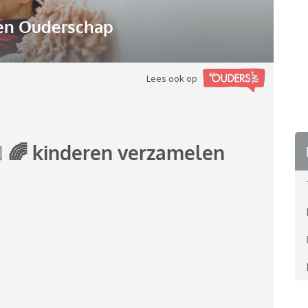
n Ouderschap
Lees ook op
⚧️ 🌈 kinderen verzamelen