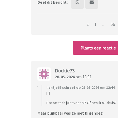
Deel dit bericht:
«
1
..
56
Plaats een reactie
Duckie73
26-05-2026
om 13:01
lientje69 schreef op 26-05-2026 om 12:44:
[..]
B staat toch juist voor bi? Of ben ik nu abuis?
Maar blijkbaar was ze niet bi genoeg.