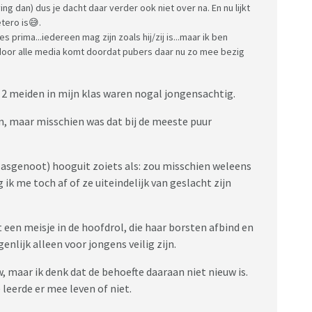
g dan) dus je dacht daar verder ook niet over na. En nu lijkt
tero is😅.
s prima...iedereen mag zijn zoals hij/zij is...maar ik ben
door alle media komt doordat pubers daar nu zo mee bezig
s 2 meiden in mijn klas waren nogal jongensachtig.
n, maar misschien was dat bij de meeste puur
klasgenoot) hooguit zoiets als: zou misschien weleens
g ik me toch af of ze uiteindelijk van geslacht zijn
 een meisje in de hoofdrol, die haar borsten afbind en
enlijk alleen voor jongens veilig zijn.
w, maar ik denk dat de behoefte daaraan niet nieuw is.
 leerde er mee leven of niet.