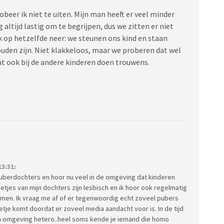
obeer ik niet te uiten. Mijn man heeft er veel minder
altijd lastig om te begrijpen, dus we zitten er niet
k op hetzelfde neer: we steunen ons kind en staan
zouden zijn. Niet klakkeloos, maar we proberen dat wel
at ook bij de andere kinderen doen trouwens.
3:31:
2 puberdochters en hoor nu veel in de omgeving dat kinderen
netjes van mijn dochters zijn lesbisch en ik hoor ook regelmatig
 komen. Ik vraag me af of er tegenwoordig echt zoveel pubers
etje komt doordat er zoveel media aandacht voor is. In de tijd
mijn omgeving hetero..heel soms kende je iemand die homo