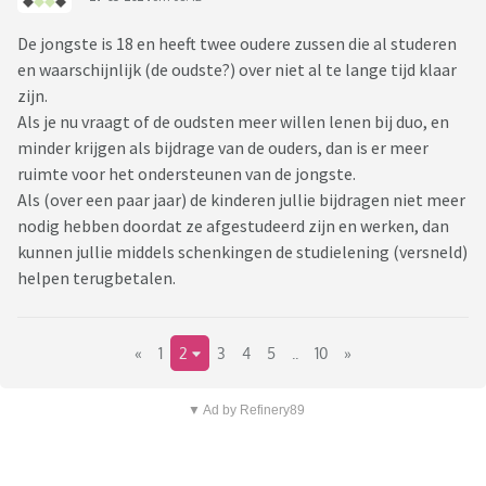
De jongste is 18 en heeft twee oudere zussen die al studeren
en waarschijnlijk (de oudste?) over niet al te lange tijd klaar
zijn.
Als je nu vraagt of de oudsten meer willen lenen bij duo, en
minder krijgen als bijdrage van de ouders, dan is er meer
ruimte voor het ondersteunen van de jongste.
Als (over een paar jaar) de kinderen jullie bijdragen niet meer
nodig hebben doordat ze afgestudeerd zijn en werken, dan
kunnen jullie middels schenkingen de studielening (versneld)
helpen terugbetalen.
«
1
2
3
4
5
..
10
»
▼ Ad by Refinery89