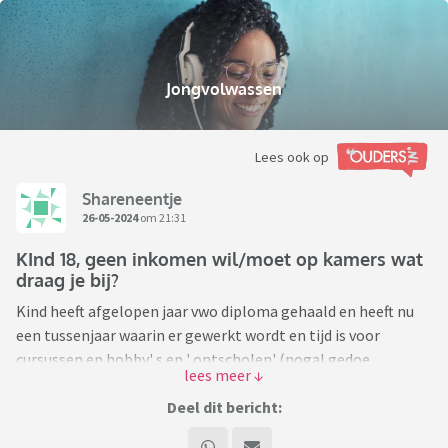
Jongvolwassen
Lees ook op
Shareneentje
26-05-2024
om 21:31
KInd 18, geen inkomen wil/moet op kamers wat
draag je bij?
Kind heeft afgelopen jaar vwo diploma gehaald en heeft nu
een tussenjaar waarin er gewerkt wordt en tijd is voor
cursussen en hobby' s en ' ontscholen' (nogal gedoe
geweest) Volgend schooljaar gaat kind een jaar een
particuliere filmopleiding doen fulltime maar zonder stufie
Deel dit bericht:
en geen tijd voor bijbaan. Kind wil perse het huis uit, en is ook