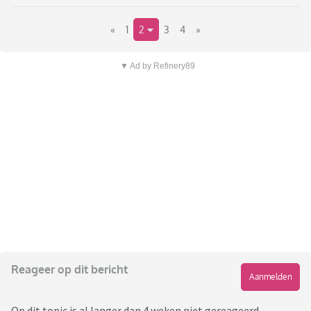
«
1
2
3
4
»
▼ Ad by Refinery89
Reageer op dit bericht
Aanmelden
Op dit topic is al langer dan 4 weken niet gereageerd,