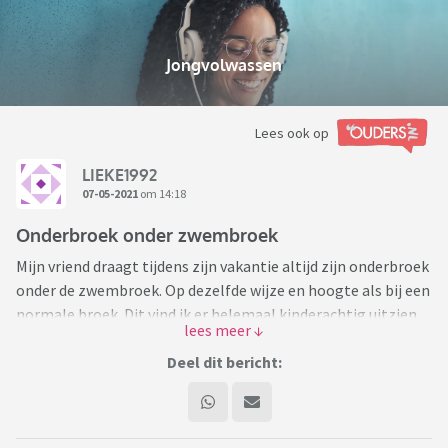
Jongvolwassen
Lees ook op
LIEKE1992
07-05-2021
om 14:18
Onderbroek onder zwembroek
Mijn vriend draagt tijdens zijn vakantie altijd zijn onderbroek
onder de zwembroek. Op dezelfde wijze en hoogte als bij een
normale broek. Dit vind ik er helemaal kinderachtig uitzien
en het is totaal niet hygienisch in het zwembad. Van
niemand is bekend hoelang diegene zijn boxer op dat
Deel dit bericht:
moment al aan heeft, waardoor er allemaal viezigheid in het
zwembad kan belanden. Daarnaast moeten er op vakantie
veel extra boxers mee terwijl dit in feite niet nodig is. Zijn er