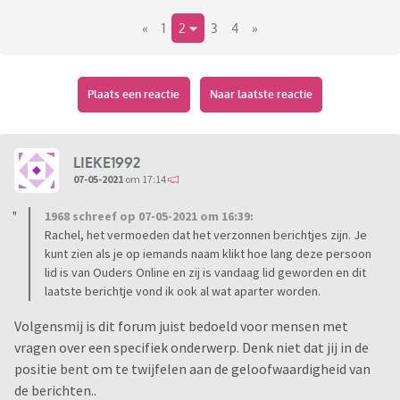
meer mannen die dit zo doen en wat vinden jullie ervan?
«
1
2
3
4
»
Plaats een reactie
Naar laatste reactie
LIEKE1992
07-05-2021
om 17:14
1968 schreef op 07-05-2021 om 16:39:
Rachel, het vermoeden dat het verzonnen berichtjes zijn. Je
kunt zien als je op iemands naam klikt hoe lang deze persoon
lid is van Ouders Online en zij is vandaag lid geworden en dit
laatste berichtje vond ik ook al wat aparter worden.
Volgensmij is dit forum juist bedoeld voor mensen met
vragen over een specifiek onderwerp. Denk niet dat jij in de
positie bent om te twijfelen aan de geloofwaardigheid van
de berichten..