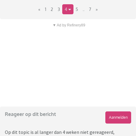
«
1
2
3
4
5
..
7
»
▼ Ad by Refinery89
Reageer op dit bericht
Aanmelden
Op dit topic is al langer dan 4 weken niet gereageerd,