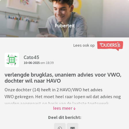
Puberteit
Lees ook op
Cato45
10-06-2025
om 18:39
verlengde brugklas, unaniem advies voor VWO,
dochter wil naar HAVO
Onze dochter (14) heeft in 2 HAVO/VWO het advies
VWO gekregen. Het moet heel raar lopen wil dat advies nog
worden aangepast op basis van de laatste toetsweek.
Haar redenen zijn als volgt: in de eerste plaats is ze van
Deel dit bericht:
mening dat ze nu al erg hard moet werken en ze is bang dat