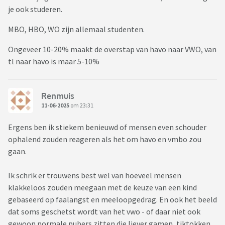
je ook studeren.
MBO, HBO, WO zijn allemaal studenten.
Ongeveer 10-20% maakt de overstap van havo naar VWO, van
tl naar havo is maar 5-10%
Renmuis
11-06-2025
om 23:31
Ergens ben ik stiekem benieuwd of mensen even schouder
ophalend zouden reageren als het om havo en vmbo zou
gaan.
Ik schrik er trouwens best wel van hoeveel mensen
klakkeloos zouden meegaan met de keuze van een kind
gebaseerd op faalangst en meeloopgedrag. En ook het beeld
dat soms geschetst wordt van het vwo - of daar niet ook
gewoon normale pubers zitten die liever gamen, tiktokken