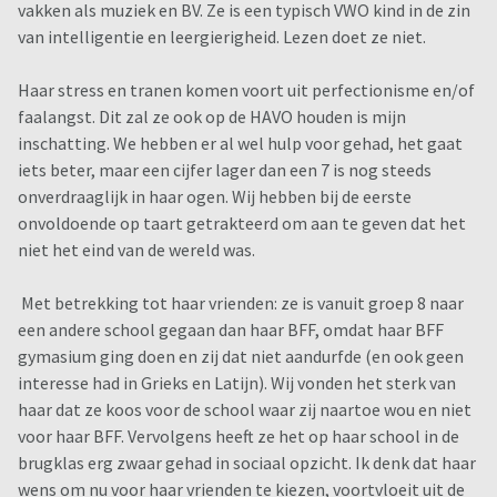
vakken als muziek en BV. Ze is een typisch VWO kind in de zin
zo gewoon het contact blijven houden.
van intelligentie en leergierigheid. Lezen doet ze niet.
Wat we niet willen, is dat wij haar 'dwingen' om naar het
Haar stress en tranen komen voort uit perfectionisme en/of
VWO te gaan en dat dan te zien dat ze in die klas weer geheel
faalangst. Dit zal ze ook op de HAVO houden is mijn
alleen komt te staan. Liever heb ik een eigen keuze, ook als
inschatting. We hebben er al wel hulp voor gehad, het gaat
dat betekent dat ze voet bij stuk houdt en naar de HAVO
iets beter, maar een cijfer lager dan een 7 is nog steeds
gaat.
onverdraaglijk in haar ogen. Wij hebben bij de eerste
onvoldoende op taart getrakteerd om aan te geven dat het
Vraag dus voor hier: wie heeft er ervaring met een dergelijke
niet het eind van de wereld was.
situatie, wat werd de keuze (en met welke argumenten) en
hoe heeft het uitgepakt?
Met betrekking tot haar vrienden: ze is vanuit groep 8 naar
een andere school gegaan dan haar BFF, omdat haar BFF
gymasium ging doen en zij dat niet aandurfde (en ook geen
interesse had in Grieks en Latijn). Wij vonden het sterk van
haar dat ze koos voor de school waar zij naartoe wou en niet
voor haar BFF. Vervolgens heeft ze het op haar school in de
brugklas erg zwaar gehad in sociaal opzicht. Ik denk dat haar
wens om nu voor haar vrienden te kiezen, voortvloeit uit de