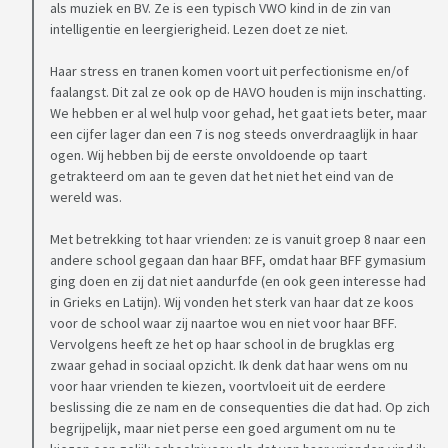
als muziek en BV. Ze is een typisch VWO kind in de zin van
intelligentie en leergierigheid. Lezen doet ze niet.
Haar stress en tranen komen voort uit perfectionisme en/of
faalangst. Dit zal ze ook op de HAVO houden is mijn inschatting.
We hebben er al wel hulp voor gehad, het gaat iets beter, maar
een cijfer lager dan een 7 is nog steeds onverdraaglijk in haar
ogen. Wij hebben bij de eerste onvoldoende op taart
getrakteerd om aan te geven dat het niet het eind van de
wereld was.
Met betrekking tot haar vrienden: ze is vanuit groep 8 naar een
andere school gegaan dan haar BFF, omdat haar BFF gymasium
ging doen en zij dat niet aandurfde (en ook geen interesse had
in Grieks en Latijn). Wij vonden het sterk van haar dat ze koos
voor de school waar zij naartoe wou en niet voor haar BFF.
Vervolgens heeft ze het op haar school in de brugklas erg
zwaar gehad in sociaal opzicht. Ik denk dat haar wens om nu
voor haar vrienden te kiezen, voortvloeit uit de eerdere
beslissing die ze nam en de consequenties die dat had. Op zich
begrijpelijk, maar niet perse een goed argument om nu te