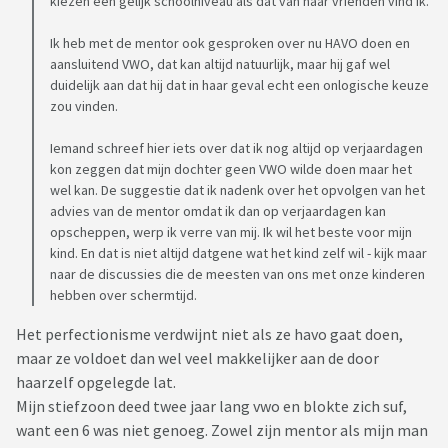
kiezen een gelijk schoolniveau als dat van haar vrienden vind ik.
Ik heb met de mentor ook gesproken over nu HAVO doen en
aansluitend VWO, dat kan altijd natuurlijk, maar hij gaf wel
duidelijk aan dat hij dat in haar geval echt een onlogische keuze
zou vinden.
Iemand schreef hier iets over dat ik nog altijd op verjaardagen
kon zeggen dat mijn dochter geen VWO wilde doen maar het
wel kan. De suggestie dat ik nadenk over het opvolgen van het
advies van de mentor omdat ik dan op verjaardagen kan
opscheppen, werp ik verre van mij. Ik wil het beste voor mijn
kind. En dat is niet altijd datgene wat het kind zelf wil - kijk maar
naar de discussies die de meesten van ons met onze kinderen
hebben over schermtijd.
Het perfectionisme verdwijnt niet als ze havo gaat doen,
maar ze voldoet dan wel veel makkelijker aan de door
haarzelf opgelegde lat.
Mijn stiefzoon deed twee jaar lang vwo en blokte zich suf,
want een 6 was niet genoeg. Zowel zijn mentor als mijn man