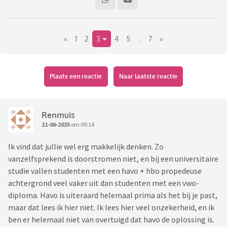
ze het niet redt op het VWO. Ze heeft veel stress. In de
tweede plaats heeft ze nu eindelijk een erg leuke
vriendengroep waarvan de meesten naar de HAVO gaan. Zij
«
1
2
3
4
5
..
7
»
wil dit contact niet verliezen en is bang dat dat wel gebeurt
als ze naar het VWO gaat.
Ons beeld bij haar redenen is zo: ze werkt niet hard,
Plaats een reactie
Naar laatste reactie
helemaal niet. Ze let goed op in de les en hoeft daardoor
nauwelijks te leren thuis. Wel klopthet dat ze snel in de
stress schiet. Huiswerk maken gaat vaak met tranen
Renmuis
gepaard.
11-06-2025
om 09:14
De vriendenclub is inderdaad fijn,onze dochter heeft het
Ik vind dat jullie wel erg makkelijk denken. Zo
eerste half jaar van de brugklas heel erg moeten zoeken
vanzelfsprekend is doorstromen niet, en bij een universitaire
naar aansluiting (ik heb hier nog een topic voor geopend
studie vallen studenten met een havo + hbo propedeuse
destijds). Wij zijn blij dat ze nu zo'n leuke club heeft. Aan de
achtergrond veel vaker uit dan studenten met een vwo-
andere kant is dit ook maar heel betrekkelijk, want er zullen
diploma. Havo is uiteraard helemaal prima als het bij je past,
vroeg of laat andere roosters komen (in HAVO 4 ander
maar dat lees ik hier niet. Ik lees hier veel onzekerheid, en ik
vakkenpakket) en mogelijk blijven er kinderen uit de
ben er helemaal niet van overtuigd dat havo de oplossing is.
vriendengroep zitten. Ook kan ze natuurlijk in de pauzes en