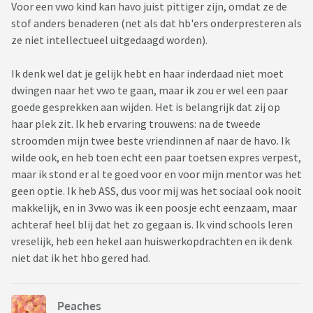
Voor een vwo kind kan havo juist pittiger zijn, omdat ze de
zo gewoon het contact blijven houden.
stof anders benaderen (net als dat hb'ers onderpresteren als
ze niet intellectueel uitgedaagd worden).
Wat we niet willen, is dat wij haar 'dwingen' om naar het
VWO te gaan en dat dan te zien dat ze in die klas weer geheel
Ik denk wel dat je gelijk hebt en haar inderdaad niet moet
alleen komt te staan. Liever heb ik een eigen keuze, ook als
dwingen naar het vwo te gaan, maar ik zou er wel een paar
dat betekent dat ze voet bij stuk houdt en naar de HAVO
goede gesprekken aan wijden. Het is belangrijk dat zij op
gaat.
haar plek zit. Ik heb ervaring trouwens: na de tweede
stroomden mijn twee beste vriendinnen af naar de havo. Ik
Vraag dus voor hier: wie heeft er ervaring met een dergelijke
wilde ook, en heb toen echt een paar toetsen expres verpest,
situatie, wat werd de keuze (en met welke argumenten) en
maar ik stond er al te goed voor en voor mijn mentor was het
hoe heeft het uitgepakt?
geen optie. Ik heb ASS, dus voor mij was het sociaal ook nooit
makkelijk, en in 3vwo was ik een poosje echt eenzaam, maar
achteraf heel blij dat het zo gegaan is. Ik vind schools leren
vreselijk, heb een hekel aan huiswerkopdrachten en ik denk
niet dat ik het hbo gered had.
Peaches