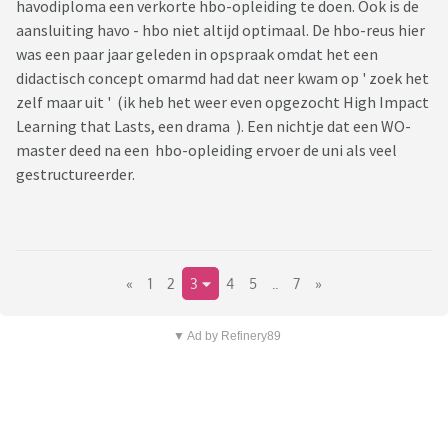
havodiploma een verkorte hbo-opleiding te doen. Ook is de
aansluiting havo - hbo niet altijd optimaal. De hbo-reus hier
was een paar jaar geleden in opspraak omdat het een
didactisch concept omarmd had dat neer kwam op ' zoek het
zelf maar uit ' (ik heb het weer even opgezocht High Impact
Learning that Lasts, een drama ). Een nichtje dat een WO-
master deed na een hbo-opleiding ervoer de uni als veel
gestructureerder.
«
1
2
3
4
5
..
7
»
▼ Ad by Refinery89