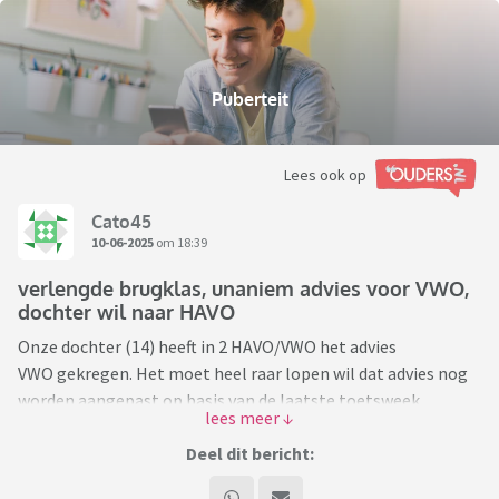
Puberteit
Lees ook op
Cato45
10-06-2025
om 18:39
verlengde brugklas, unaniem advies voor VWO,
dochter wil naar HAVO
Onze dochter (14) heeft in 2 HAVO/VWO het advies
VWO gekregen. Het moet heel raar lopen wil dat advies nog
worden aangepast op basis van de laatste toetsweek.
Haar redenen zijn als volgt: in de eerste plaats is ze van
Deel dit bericht:
mening dat ze nu al erg hard moet werken en ze is bang dat