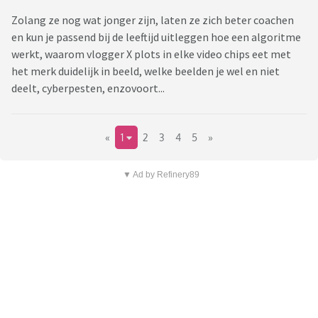
Zolang ze nog wat jonger zijn, laten ze zich beter coachen
en kun je passend bij de leeftijd uitleggen hoe een algoritme
werkt, waarom vlogger X plots in elke video chips eet met
het merk duidelijk in beeld, welke beelden je wel en niet
deelt, cyberpesten, enzovoort...
«
1
2
3
4
5
»
▼ Ad by Refinery89