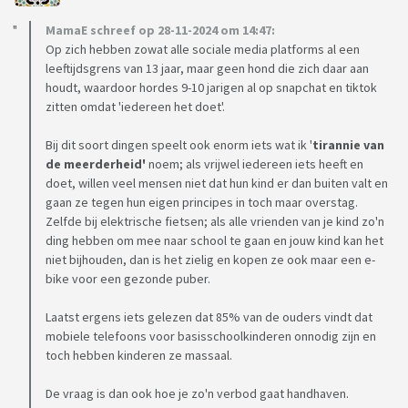
MamaE schreef op 28-11-2024 om 14:47:
Op zich hebben zowat alle sociale media platforms al een
leeftijdsgrens van 13 jaar, maar geen hond die zich daar aan
houdt, waardoor hordes 9-10 jarigen al op snapchat en tiktok
zitten omdat 'iedereen het doet'.
Bij dit soort dingen speelt ook enorm iets wat ik '
tirannie van
de meerderheid'
noem; als vrijwel iedereen iets heeft en
doet, willen veel mensen niet dat hun kind er dan buiten valt en
gaan ze tegen hun eigen principes in toch maar overstag.
Zelfde bij elektrische fietsen; als alle vrienden van je kind zo'n
ding hebben om mee naar school te gaan en jouw kind kan het
niet bijhouden, dan is het zielig en kopen ze ook maar een e-
bike voor een gezonde puber.
Laatst ergens iets gelezen dat 85% van de ouders vindt dat
mobiele telefoons voor basisschoolkinderen onnodig zijn en
toch hebben kinderen ze massaal.
De vraag is dan ook hoe je zo'n verbod gaat handhaven.