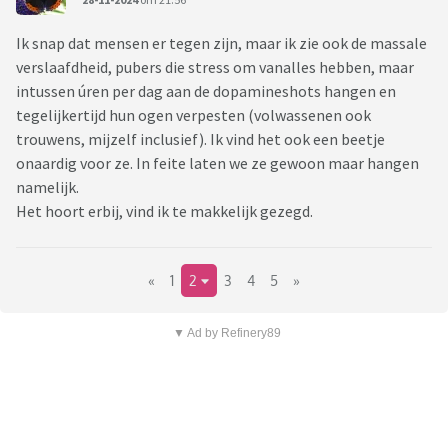
Ik snap dat mensen er tegen zijn, maar ik zie ook de massale
verslaafdheid, pubers die stress om vanalles hebben, maar
intussen úren per dag aan de dopamineshots hangen en
tegelijkertijd hun ogen verpesten (volwassenen ook
trouwens, mijzelf inclusief). Ik vind het ook een beetje
onaardig voor ze. In feite laten we ze gewoon maar hangen
namelijk.
Het hoort erbij, vind ik te makkelijk gezegd.
«
1
2
3
4
5
»
▼ Ad by Refinery89