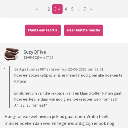
stress te voorkomen wil zij nu al haar schoolspullen
«
1
2
3
4
5
..
7
»
aanschaffen (regio midden, dus de toetsweek al voorbij en
het schooljaar in haar geval dus klaar). Ze is zoals het er nu
naar uit ziet over naar 6vwo, en is 17 jaar.
Plaats een reactie
Naar laatste reactie
Wij hebben de afspraak dat de kinderen online hun
schoolspullen mogen bestellen, ze stoppen alles in het
'winkelmandje' wat ze nodig hebben. Vervolgens laten ze
SuzyQFive
het winkelmandje aan ons zien, en rekenen wij het af. Nu
22-06-2023
om 07:28
kwam mijn dochter net met het winkelmandje naar ons toe,
BritgetJones007 schreef op 22-06-2023 om 07:01:
en hierin zat voor 43 euro aan spullen het volgende:
hoeveel rollen kaftpapier is er meestal nodig om alle boeken te
- 24 A4-schriften (allemaal lijntjes, ze vind vakken als
kaften?
scheikunde en wiskunde ook fijner om te maken in een
lijntjesschrift.)
En als het om van die rekbare, kant en klaar stoffen kaften gaat;
- 40 balpennen
hoeveel heb je daar van nodig en hoeveel per welk formaat?
A4, a3, a5 formaat?
- 20 markeerstiften
- 6 kladblokken
Hangt af van wel niveau je kind gaat doen. Vmbo heeft
- etui
minder boeken dan vwo en tegenwoordig zijn er ook nog
- schoolagenda