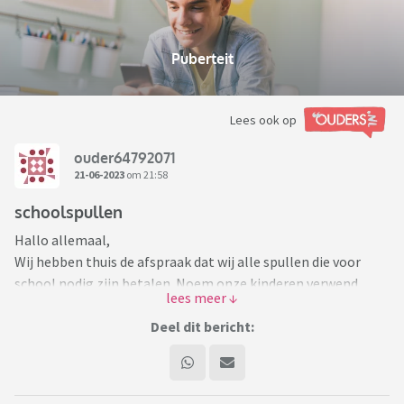
Puberteit
Lees ook op
ouder64792071
21-06-2023
om 21:58
schoolspullen
Hallo allemaal,
Wij hebben thuis de afspraak dat wij alle spullen die voor
school nodig zijn betalen. Noem onze kinderen verwend,
maar verder moeten ze alles zelf betalen met een niet
extreem hoog bedrag voor zak- en kleedgeld. Aanstaande
Deel dit bericht:
zomervakantie is onze jongste dochter veel weg. Ze gaat op
vakantie met vrienden, met ons op vakantie en doet
vrijwilligerswerk op een camping in het animatieteam. Om