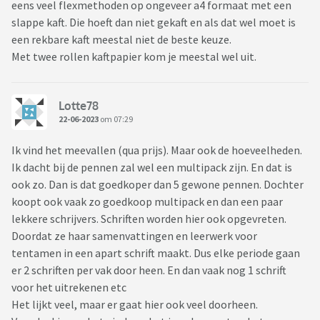
eens veel flexmethoden op ongeveer a4 formaat met een
- 3 rollen kaftpapier
slappe kaft. Die hoeft dan niet gekaft en als dat wel moet is
- 20 etiketten
een rekbare kaft meestal niet de beste keuze.
Met twee rollen kaftpapier kom je meestal wel uit.
Ze was hier dus 43 euro aan kwijt, niet schrikbarend veel voor
het enorme aantal schoolspullen. Allemaal basic spullen van
de Hema, kartonkleurig en wat pasteltinten. Wij als ouders
Lotte78
kunnen het wel betalen daar niet van, maar hebben
22-06-2023
om 07:29
scholieren echt zoveel nodig? 3 rollen kaftpapier en een
schoolagenda snap ik, maar aan 10 A4-schriften, 10
Ik vind het meevallen (qua prijs). Maar ook de hoeveelheden.
balpennen en 5 markeerstiften heb je toch wel genoeg? Zelf
Ik dacht bij de pennen zal wel een multipack zijn. En dat is
zegt dochter dat ze naar het examenjaar gaat, en dat dit dan
ook zo. Dan is dat goedkoper dan 5 gewone pennen. Dochter
gewoon nodig is.
koopt ook vaak zo goedkoop multipack en dan een paar
lekkere schrijvers. Schriften worden hier ook opgevreten.
Wat (zouden jullie) hanteren jullie als budget voor een
Doordat ze haar samenvattingen en leerwerk voor
leerling uit 6VWO en nog belangrijker, hoeveel spullen
tentamen in een apart schrift maakt. Dus elke periode gaan
gebruiken jullie scholieren in een jaar en hoeveel kopen zij?
er 2 schriften per vak door heen. En dan vaak nog 1 schrift
voor het uitrekenen etc
Groetjes!
Het lijkt veel, maar er gaat hier ook veel doorheen.